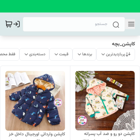
کاپشن_بچه
پربازدیدترین
برندها
قیمت
دسته‌بندی
فقط محصو
کاپشن دو رو و ضد آب پسرانه
کاپشن وارداتی اورجینال داخل خز