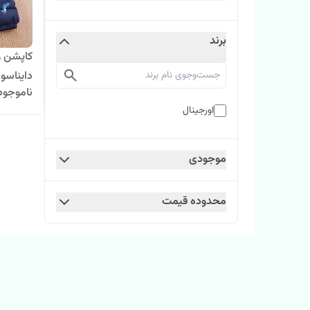
برند
کاپشن و
دایناسو
ناموجود
اورجینال
موجودی
محدوده قیمت