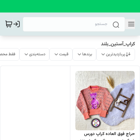
کراپ_آستین_بلند
پربازدیدترین
برندها
قیمت
دسته‌بندی
فقط محصو
حراج فوق العاده کراپ دورس