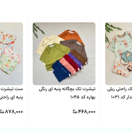
 راحتی ریلی
تیشرت تک بچگانه پنبه ای رنگی
ست تیشرت و 
کد 1031
بهاره کد 1045
پنبه ای راحتی
جامک کد 1076
878,000
468,000