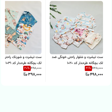
ست تیشرت و شلوار راحتی خونگی ضد
لک بچگانه طرحدار کد 1020
لک بچگانه طرحدار کد 1031
20
%
21
%
498,000
638,000
398,000
498,000