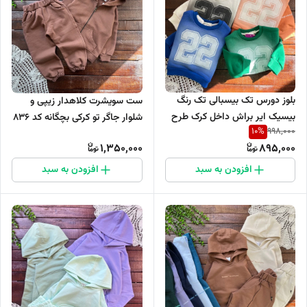
بلوز دورس تک بیسبالی تک رنگ
ست سویشرت کلاهدار زیپی و
بیسیک ایر براش داخل کرک طرح
شلوار جاگر تو کرکی بچگانه کد ۸۳۶
10
%
998,000
22 کد 796
1,350,000
895,000
افزودن به سبد
افزودن به سبد