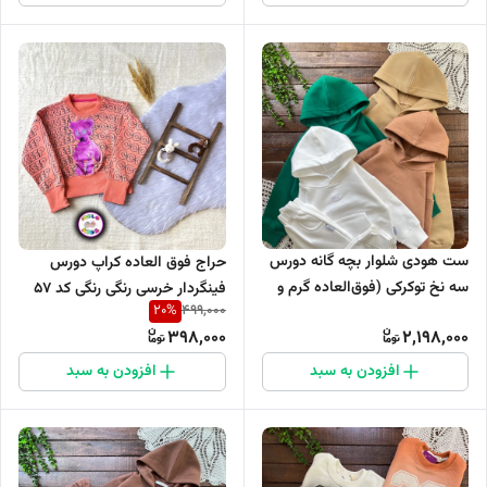
ست هودی شلوار بچه گانه دورس
حراج فوق العاده کراپ دورس
سه نخ توکرکی (فوق‌العاده گرم و
فینگردار خرسی رنگی رنگی کد 57
20
%
499,000
ضخیم)برند بامشی کد ۸۰۵
398,000
2,198,000
افزودن به سبد
افزودن به سبد