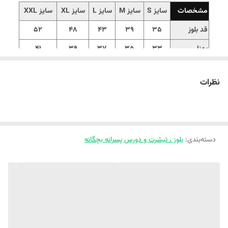
مشخصات
سایز S
سایز M
سایز L
سایز XL
سایز XXL
قد بلوز
35
39
43
48
52
پهنا
33
35
37
39
41
‼️اندازهارو با نرمالترین لباس کوچولوتون چک کنید و 1 تا 2 سانت خطای اندازه
نظرات
گیری لحاظ کنید.‼️
بخاری سیار میخوای، اینو بخر😍 هم گرمالوعه هم نرمالو و خفن😍
اگه کیفیت برات مهمه ،مهمون پیجمون باش قشنگم😍
دسته‌بندی
:
بلوز ، تیشرت و دورس پسرانه بچگانه
☁️ بلوز تک ایربراش طرح 22
☁️جنس دورس سه نخ پنبه داخل کرک
☁️فوق العاده باکیفیت و درجه یک 👌
☁️4 تا رنگ اسپرت و پرکاربرد داره