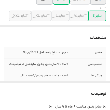
سایز
سایز S
سایز M
سایز L
سایز XL
سایز XXL
مشخصات
جنس
دورس سه نخ پنبه داخل کرک/گرم بالا
مناسب سن
9 ماه تا 9 سال طبق جدول سایزبندی در توضیحات
ویژگی ها
اسپرت مناسب دختر و پسر/کیفیت عالی
توضیحات
✂️ سایز بندی مناسب ۹ ماه تا 9 سال ✂️