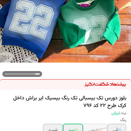
بلوز دورس تک بیسبالی تک رنگ بیسیک ایر براش داخل
کرک طرح 22 کد 796
برند:
ایرانی
رنگ
آبی
نارنجی
سبز
شیری