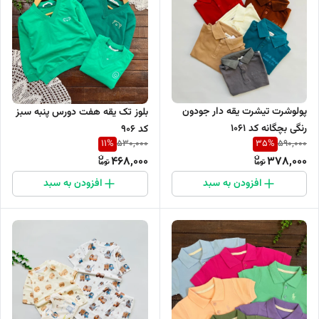
پولوشرت تیشرت یقه دار جودون
بلوز تک یقه هفت دورس پنبه سبز
رنگی بچگانه کد 1061
کد ۹۰۶
11
%
35
%
530,000
590,000
468,000
378,000
افزودن به سبد
افزودن به سبد