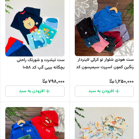
ست هودی شلوار تو کرکی لاینردار
ست تیشرت و شورتک راحتی
رنگین کمون اسپرت سیمپسون کد
بچگانه بیبی گپ کد 1058
853
798,000
1,250,000
افزودن به سبد
افزودن به سبد