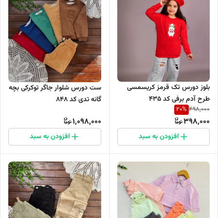
بلوز دورس تک قرمز کریسمسی
ست دورس شلوار جاگر توکرکی بچه
طرح آدم برفی کد 435
گانه تدی کد 848
20
%
498,000
1,098,000
398,000
افزودن به سبد
افزودن به سبد