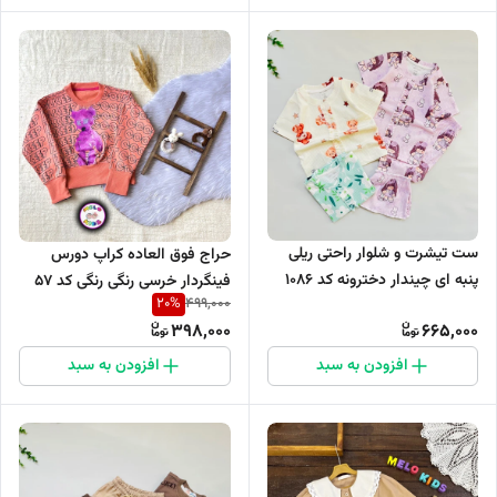
ست تیشرت و شلوار راحتی ریلی
حراج فوق العاده کراپ دورس
پنبه ای چیندار دخترونه کد 1086
فینگردار خرسی رنگی رنگی کد 57
20
%
499,000
398,000
665,000
افزودن به سبد
افزودن به سبد