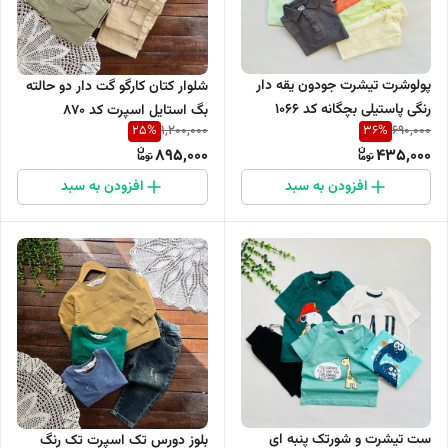
پولوشرت تیشرت جودون یقه دار
شلوار کتان کارگو گت دار دو حالته
رنگی پاستیلی بچگانه کد 1066
بگ استایل اسپرت کد ۸۷۰
25
%
36
%
1,200,000
690,000
895,000
435,000
افزودن به سبد
افزودن به سبد
ست تیشرت و شورتک پنبه ای
بلوز دورس تک اسپرت تک رنگ