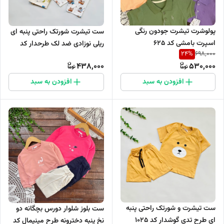
پولوشرت تیشرت جودون رنگی
ست تیشرت شورتک راحتی پنبه ای
اسپرت بامشی کد ۶۲۵
ریلی نوزادی ضد لک طرحدار کد
24
%
698,000
1088
438,000
530,000
افزودن به سبد
افزودن به سبد
ست تیشرت و شورتک راحتی پنبه
ست بلوز شلوار دورس بچگانه دو
ای طرح تدی گوشدار کد 1025
نخ پنبه دخترونه طرح مینیمال کد