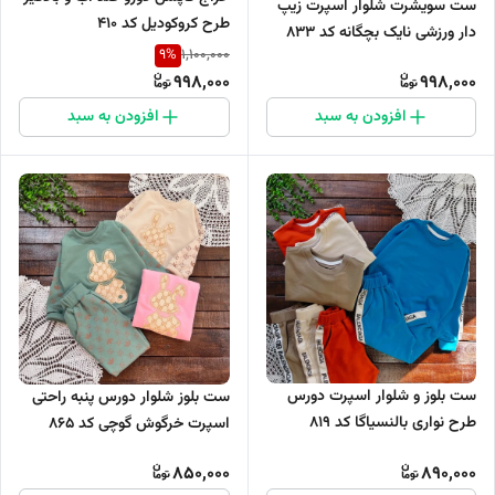
ست سویشرت شلوار اسپرت زیپ
طرح کروکودیل کد 410
دار ورزشی نایک بچگانه کد 833
9
%
1,100,000
998,000
998,000
افزودن به سبد
افزودن به سبد
ست بلوز و شلوار اسپرت دورس
ست بلوز شلوار دورس پنبه راحتی
طرح نواری بالنسیاگا کد 819
اسپرت خرگوش گوچی کد ۸۶۵
850,000
890,000