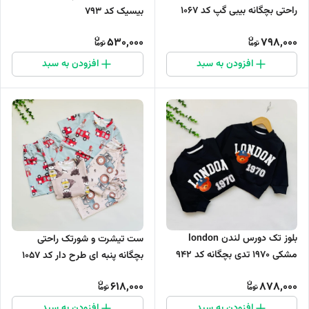
راحتی بچگانه بیبی گپ کد 1067
بیسیک کد 793
530,000
798,000
افزودن به سبد
افزودن به سبد
بلوز تک دورس لندن london
ست تیشرت و شورتک راحتی
مشکی 1970 تدی بچگانه کد ۹۴۲
بچگانه پنبه ای طرح دار کد 1057
618,000
878,000
افزودن به سبد
افزودن به سبد