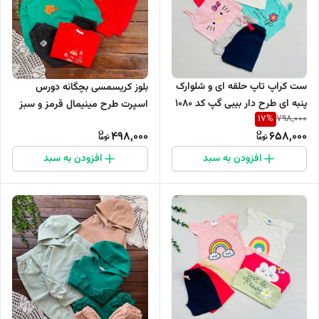
ست کراپ تاپ حلقه ای و شلوارک
بلوز کریسمسی بچگانه دورس
پنبه ای طرح دار بیبی گپ کد 1080
اسپرت طرح مینیمال قرمز و سبز
17
%
798,000
کد 901
498,000
658,000
افزودن به سبد
افزودن به سبد