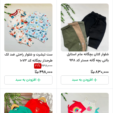
شلوار کتان بچگانه مام استایل
ست تیشرت و شلوار راحتی ضد لک
بالنی بچه گانه مستر کد ۹۴۸
طرحدار بچگانه کد 1073
21
%
638,000
498,000
830,000
افزودن به سبد
افزودن به سبد