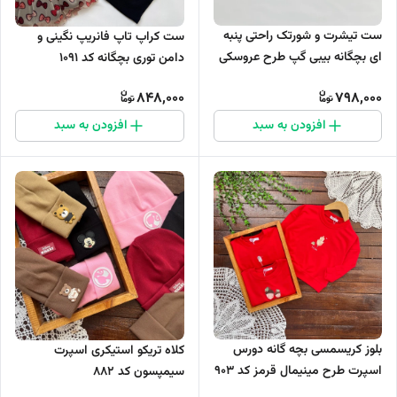
ست تیشرت و شورتک راحتی پنبه
ست کراپ تاپ فانریپ نگینی و
ای بچگانه بیبی گپ طرح عروسکی
دامن توری بچگانه کد 1091
کد 1054
848,000
798,000
افزودن به سبد
افزودن به سبد
بلوز کریسمسی بچه گانه دورس
کلاه تریکو استیکری اسپرت
اسپرت طرح مینیمال قرمز کد 903
سیمپسون کد ۸۸۲