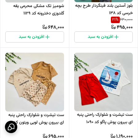
بلوز آستین بلند فینگردار طرح بچه
شومیز تک مشکی محرمی یقه
خرسی کد 138
گلدوزی دخترونه کد 1129
21
%
630,000
648,000
495,000
افزودن به سبد
افزودن به سبد
ست تیشرت و شلوارک راحتی پنبه
ست تیشرت و شلوارک راحتی پنبه
ای بیرون پوش پاگو کد 1090
ای بیرون پوش لویی ویتون کد
1099
695,000
1,190,000