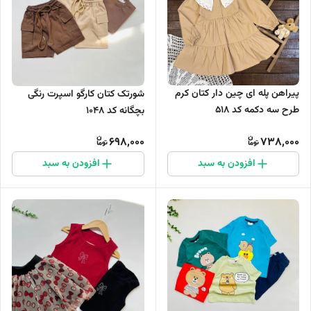
پیراهن پله ای چین دار کتان کرم
شورتک کتان کارگو اسپرت رنگی
طرح سه دکمه کد 518
بچگانه کد 1048
698,000
738,000
افزودن به سبد
افزودن به سبد