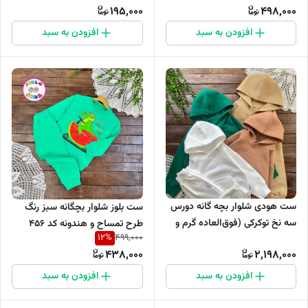
195,000
498,000
افزودن به سبد
افزودن به سبد
ست هودی شلوار بچه گانه دورس
ست بلوز شلوار بچگانه سبز رنگ
سه نخ توکرکی (فوق‌العاده گرم و
طرح تمساح و هندونه کد 456
12
%
499,000
ضخیم)برند بامشی کد ۸۰۵
438,000
2,198,000
افزودن به سبد
افزودن به سبد