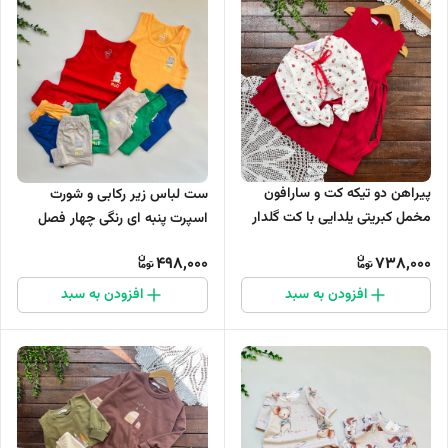
پیراهن دو تیکه کت و سارافون
ست لباس زیر رکابی و شورت
مخمل کبریتی یلدایی با کت گلدار
اسپرت پنبه ای رنگی چهار فصل
کد ۸۸۷
تانیش کد 1101
498,000
738,000
افزودن به سبد
افزودن به سبد