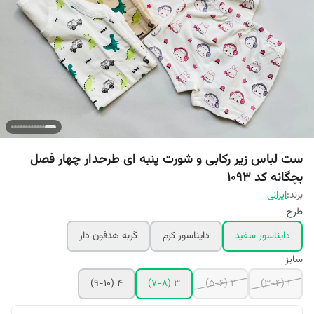
ست لباس زیر رکابی و شورت پنبه ای طرحدار چهار فصل
بچگانه کد 1093
برند:
ایرانی
طرح
دایناسور سفید
دایناسور کرم
گربه هدفون دار
سایز
4 (9-10)
3 (7-8)
2 (5-6)
1 (3-4)