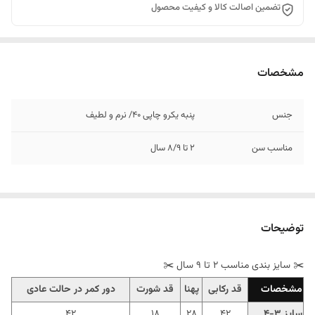
تضمین اصالت کالا و کیفیت محصول
مشخصات
جنس
پنبه یکرو چاپی 40/ نرم و لطیف
مناسب سن
2 تا 8/9 سال
توضیحات
✂️ سایز بندی مناسب 2 تا 9 سال ✂️
مشخصات
قد رکابی
پهنا
قد شورت
دور کمر در حالت عادی
سایز 3-4
42
28
18
42