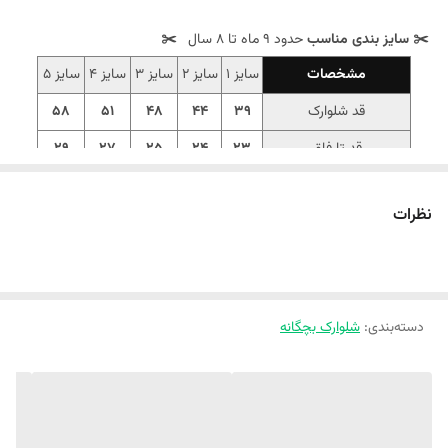
✂️ سایز بندی مناسب
حدود 9 ماه تا 8 سال
✂️
مشخصات
سایز 1
سایز 2
سایز 3
سایز 4
سایز 5
قد شلوارک
39
44
48
51
58
قد تا فاق
23
24
25
27
29
دور کمر در حالت عادی
40
46
48
50
52
نظرات
دور کمر در حالت کشیده
56
60
68
72
76
‼️اندازهارو با نرمالترین لباس کوچولوتون چک کنید ‼️
‼️1 تا 2 سانت خطای اندازه گیری لحاظ کنید.‼️
دسته‌بندی
:
شلوارک بچگانه
👖 شلوارک کتان برمودا
⚘ جنس کتان کج راه سبک
⚘ کیفیت عالی و درجه یک در حد وارداتی 👌