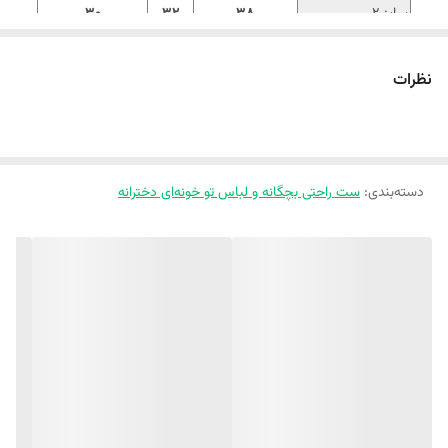
سایز 2
38
32
30
سایز 3
42
34
33
نظرات
سایز 4
45
36
36
‼️ اندازه‌ها رو با نرمال‌ترین لباس کوچولوتون چک کنید و ۱ تا ۲ سانت خطای
اندازه‌گیری لحاظ کنید.‼️
دسته‌بندی
:
ست راحتی بچگانه و لباس تو خونه‌ای دخترانه
🍓
ست راحتی بیرونی طرح لاکی
🐢
🍓
جنس پنبه یک رو
🍓سبک و راحت و خنک😍
🍓
ا
سپرت مناسب دختر و پسر👧👦
🍓کیفیت تضمینی
🍓تک رنگ مطابق عکس
‼️ نکته: لطفا یکی دو درجه اختلاف رنگ جزئی در نمایشگرهای مختلف را در نظر
بگیرید.