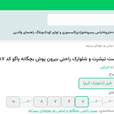
خترونه
لباس پسرونه
نوزادی
اکسسوری و لوازم کودک
وبلاگ راهنمای والدین
لباس تو خونه‌ای پسرانه
ت تیشرت و شلوارک راحتی بیرون پوش بچگانه پاگو کد 1087
ند:
ایرانی
رح
فیل (شلوارک کرم)
یز
10
9
8
7
6
5
4
3
ته‌بندی
:
ست راحتی بچگانه و لباس تو خونه‌ای پسرانه