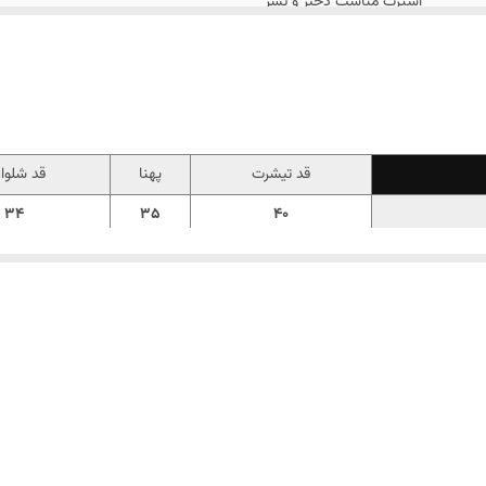
اسپرت مناسب دختر و پسر
قد تیشرت
پهنا
قد شلوا
34
35
40
38
37
42
42
39
45
44
42
48
47
44
52
51
46
55
54
48
59