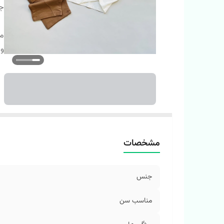
ج
م
وی
مشخصات
جنس
مناسب سن