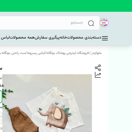
دسته‌بندی محصولات
خانه
پیگیری سفارش
همه محصولات
لباس د
ملوکیدز | فروشگاه اینترنتی پوشاک بچگانه
/
لباس پسرونه
/
ست راحتی بچگانه و 
س
بر
ط
سا
دس