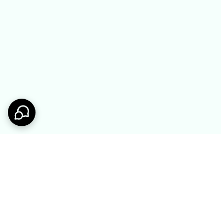
ست ندید:
حتی دخترانه
شلوار و شلوارک بچگانه
صفحه اصلی ملوکیدز
سر بزنید.