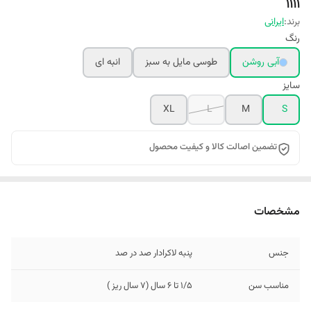
1111
برند:
ایرانی
رنگ
آبی روشن
طوسی مایل به سبز
انبه ای
سایز
XL
L
M
S
تضمین اصالت کالا و کیفیت محصول
مشخصات
جنس
پنبه لاکرادار صد در صد
مناسب سن
1/5 تا 6 سال (7 سال ریز )