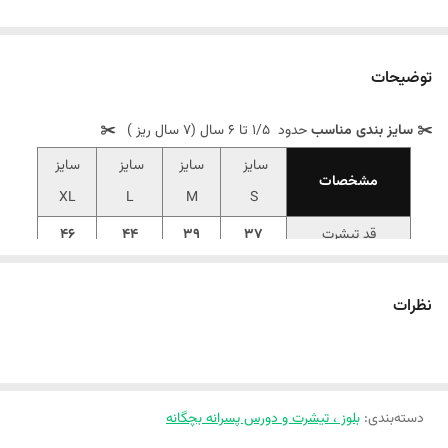
توضیحات
✂️ سایز بندی مناسب
حدود 1/5 تا 6 سال (7 سال ریز )
✂️
سایز
سایز
سایز
سایز
مشخصات
XL
L
M
S
قد تیشرت
37
39
44
46
پهنا
34
35
38
40
نظرات
‼️اندازهارو با نرمالترین لباس کوچولوتون چک کنید ‼️‼️1 تا 2 سانت خطای
اندازه گیری لحاظ کنید.‼️
 تیشرت رینگی  با پارچه‌ی پنبه‌ای لاکرادار، دقیقاً همونیه که کوچولوی قشنگ 
تون نیاز داره. 🥰 با رنگ‌ های جذاب و اسپرتش  و سایز مناسب 1 تا 6 سال، 
دسته‌بندی
:
بلوز ، تیشرت و دورس پسرانه بچگانه
همین الان از 
فروشگاه ملوکیدز
 سفارشش رو ثبت کن🛒✨