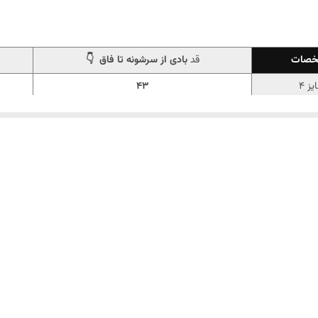
صات
قد
بادی از سرشونه تا فاق 👇
یز 4
43
یز 5
46
یز 6
50