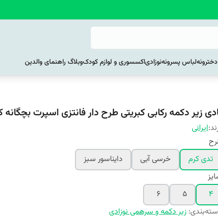
خترونه
لباس پسرونه
نوزادی
اکسسوری و لوازم کودک
وبلاگ راهنمای والدین
دی زیر دکمه رکابی کبریتی طرح دار فانتزی اسپرت بچگانه کد 21
ند:
ایرانی
رح
تدی کرم
خرسی آبی
دایناسور سبز
یز
6
5
4
ته‌بندی
:
زیر دکمه و سرهمی نوزادی