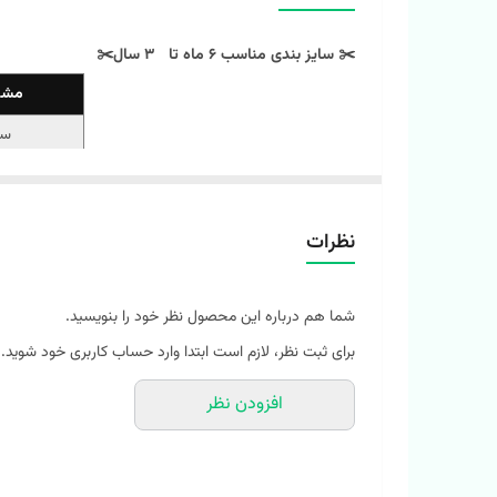
✂️ سایز بندی مناسب 6 ماه تا 3 سال✂️
مشخ
سا
سا
سا
نظرات
‼️ اندازه‌ها رو با نرمال‌ترین لباس کوچولوتون چک کنید و ۱ تا ۲ سانت خطای اندازه‌گیری لحاظ کنید.
شما هم درباره این محصول نظر خود را بنویسید.
برای ثبت نظر، لازم است ابتدا وارد حساب کاربری خود شوید.
یه طرحشو بخری ضرررر کردییی چون عصای دستتونه و 4 فصله ست😍😍
🌈 بادی رکابی زیر دکمه
افزودن نظر
🌈 جنس نخ پنبه کبریتی طرحدار با کیفیت عالی
🌈 راحت ، لطيف ضد حساسیت