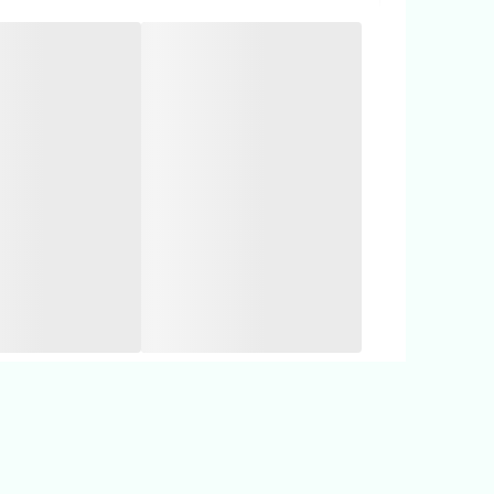
🌈 كاملا تضميني با چاپ پلاستیزول
🌈 اسپرت مناسب دختر پسر خوشگلتون 👧👦
‼️ یکی دودرجه اختلاف رنگ جزئی در نظر بگیرید ‼️