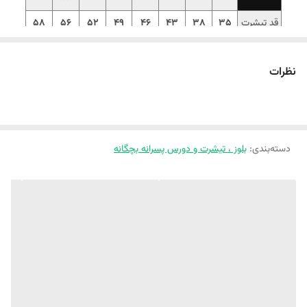
قد تیشرت
35
38
43
46
49
52
56
58
پهنا
34
36
39
40
41
42
43
47
نظرات
‼️اندازهارو با نرمالترین لباس کوچولوتون چک کنید ‼️
‼️1 تا 2 سانت خطای اندازه گیری لحاظ کنید.‼️
تیشرت تک بیسیک مشکی  با پارچه‌ی پنبه‌ یکرو  با کیفیت عالی و درجه یک و 
کاملا تضمینی 🥰 سایز مناسب 
18ماه تا 10 سال ( 11سال ریز )
ویژه محرم
، 
دسته‌بندی
:
بلوز ، تیشرت و دورس پسرانه بچگانه
همین الان از 
فروشگاه ملوکیدز
 سفارشش رو ثبت کن🛒✨
☀️
تیشرت تک مشکی ویژه محرم
☀️جنس پنبه یک رو با کیفیت عالی و تضمینی💯
☀️کاملا مشکیه و بور نیست😍
☀️برند باکیفیت مستر گریفین😍
☀️2 تا طرح GRFN و Perhaps ... روی سرشونه گلدوزی شده😍