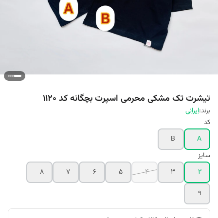
تیشرت تک مشکی محرمی اسپرت بچگانه کد 1120
برند:
ایرانی
کد
B
A
سایز
8
7
6
5
4
3
2
9