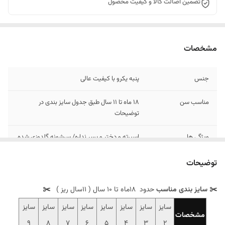
تضمین اصالت کالا و کیفیت محصول
مشخصات
جنس
پنبه یکرو با کیفیت عالی
مناسب سن
18 ماه تا 11 سال طبق جدول سایز بندی در
توضیحات
ویژگی ها
اسپرته و دختر و پسر نداره/ سرشونه گلدوزی شده
توضیحات
✂️ سایز بندی مناسب
حدود 18ماه تا 10 سال ( 11سال ریز )
✂️
سایز
سایز
سایز
سایز
سایز
سایز
سایز
سایز
مشخصات
9
8
7
6
5
4
3
2