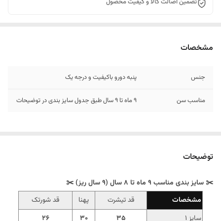
تضمین اصالت کالا و کیفیت محصول
مشخصات
جنس
پنبه دورو باکیفیت و درجه یک
مناسب سن
9 ماه تا 9 سال طبق جدول سایز بندی در توضیحات
توضیحات
✂️ سایز بندی مناسب 9 ماه تا 8 سال (9 سال ریز) ✂️
مشخصات
قد تیشرت
پهنا
قد شورتک
سایز 1
35
30
26