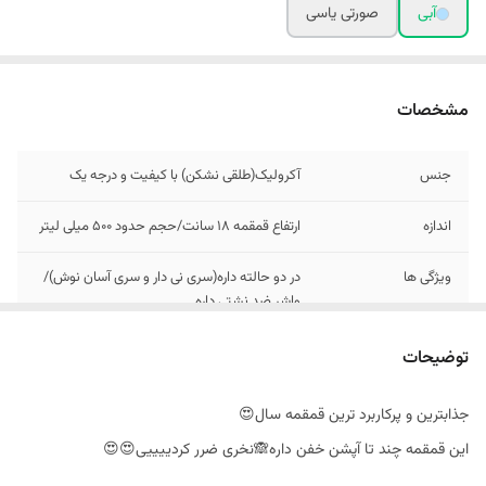
آبی
صورتی یاسی
مشخصات
جنس
آکرولیک(طلقی نشکن) با کیفیت و درجه یک
اندازه
ارتفاع قمقمه 18 سانت/حجم حدود 500 میلی لیتر
ویژگی ها
در دو حالته داره(سری نی دار و سری آسان نوش)/
واشر ضد نشتی داره
توضیحات
جذابترین و پرکاربرد ترین قمقمه سال😍
این قمقمه چند تا آ‌پشن خفن داره🙈نخری ضرر کردییییی😍😍