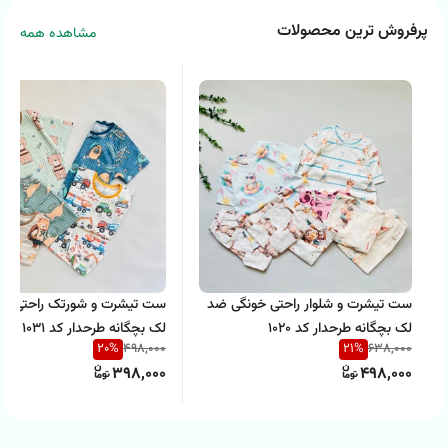
پرفروش ترین محصولات
مشاهده همه
ست تیشرت و شلوار راحتی خونگی ضد
لک بچگانه طرحدار کد 1020
لک بچگانه طرحدار کد 1031
20
%
21
%
498,000
638,000
398,000
498,000