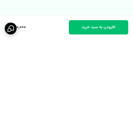
کبریتی طرحدار جامک
665.000 تومان
630,000
افزودن به سبد خرید
ست تاپ شلوارک راحتی پنبه ای
دخترونه بیبی گپ
758.000 تومان
برگشت به بالا
ست تیشرت و شورتک پنبه ای
ست تاپ شورتک راحتی وارداتی
راحتی بچگانه بیبی گپ
پنبه ای
858.000 تومان
698.000 تومان