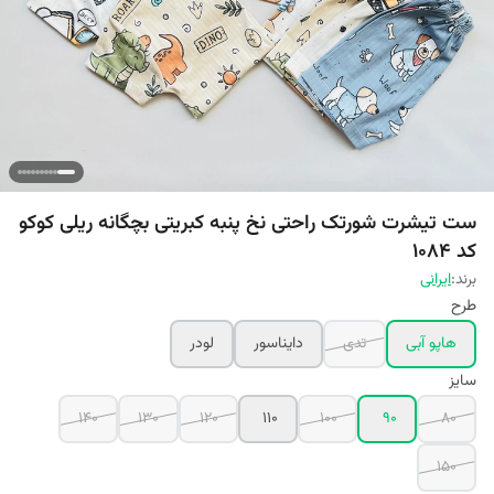
ست تیشرت شورتک راحتی نخ پنبه کبریتی بچگانه ریلی کوکو
کد 1084
برند:
ایرانی
طرح
هاپو آبی
تدی
دایناسور
لودر
سایز
140
130
120
110
100
90
80
150