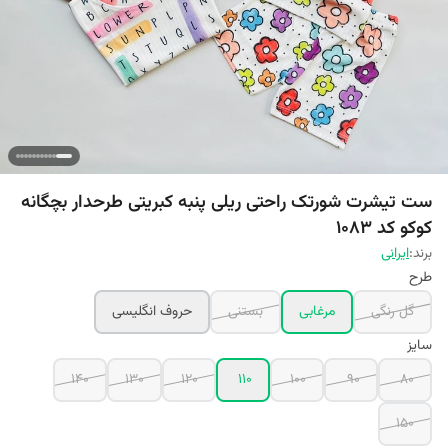
ست تیشرت شورتک راحتی ریلی پنبه کبریتی طرحدار بچگانه
کوکو کد 1083
برند:
ایرانی
طرح
گل رنگی
مرغابی
بستنی
حروف انگلیسی
سایز
140
130
120
110
100
90
80
150