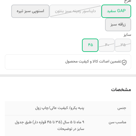
طرح
GAP سفید
دایناسور زمینه سبز بنتون
اسنوپی سبز تیره
زرافه سبز
سایز
45
40
35
تضمین اصالت کالا و کیفیت محصول
مشخصات
جنس
پنبه یکرو/ کیفیت عالی/چاپ زول
مناسب سن
9 ماه تا 5 سال (35 تا 45 قواره دار) طبق جدول
سایز در توضیحات