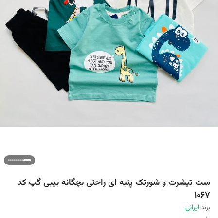
ست تیشرت و شورتک پنبه ای راحتی بچگانه بیبی گپ کد
1067
برند:
ایرانی