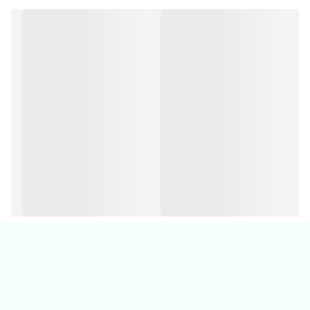
🧸برند باکیفیت بیبی گپ
🧸 کاملا اسپرته و میتونین راحت برای دختر پسرتون ست کنین 🥰
🧸 تضمین صد در صدی کیفیت،چاپ و دوخت💯
‼️یک تا دو درجه اختلاف رنگ در نظر بگیرید‼️
💡
راهنمای شستشو و نگهداری:
جهت حفظ کیفیت، لباس را با آب ولرم (۳۰ درجه) بشویید و با دمای ملایم اتو
کنید؛ از مواد سفیدکننده و خشک‌کن استفاده نشود.
👕مشاهده و خرید مدل های بیشتر ست
راحتی👉