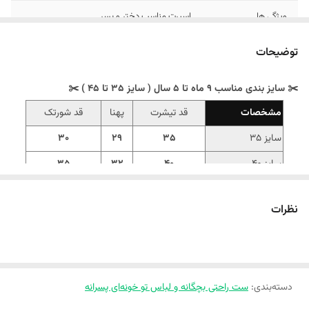
ویژگی ها
اسپرت مناسب دختر و پسر
توضیحات
✂️ سایز بندی مناسب 9 ماه تا 5 سال ( سایز 35 تا 45 ) ✂️
مشخصات
قد تیشرت
پهنا
قد شورتک
سایز 35
35
29
30
سایز 40
40
32
35
سایز 45
45
34
42
نظرات
‼️ اندازه‌ها رو با نرمال‌ترین لباس کوچولوتون چک کنید و ۱ تا ۲ سانت خطای
اندازه‌گیری لحاظ کنید.
🧸 ست تیشرت و شورتک راحتی عروسکی
دسته‌بندی
:
ست راحتی بچگانه و لباس تو خونه‌ای پسرانه
🧸 جنس پنبه یک رو با کیفیت/ چاپ عالی