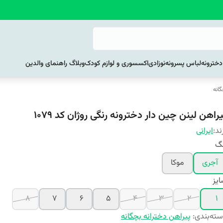
خترونه
لباس پسرونه
نوزادی
اکسسوری و لوازم کودک
وبلاگ راهنمای والدین
گانه
راهن لینن چین دار دخترونه رنگی روژان کد ۱۰۷۹
ند:
ایرانی
نگ
آجری
موکا
یز
۸
۷
۶
۵
۴
۳
۲
۱
ته‌بندی
:
پیراهن دخترانه بچگانه