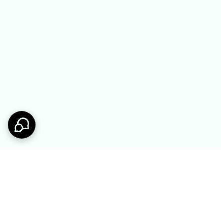
ست ندید:
حتی دخترانه
شلوار و شلوارک بچگانه
صفحه اصلی ملوکیدز
سر بزنید.