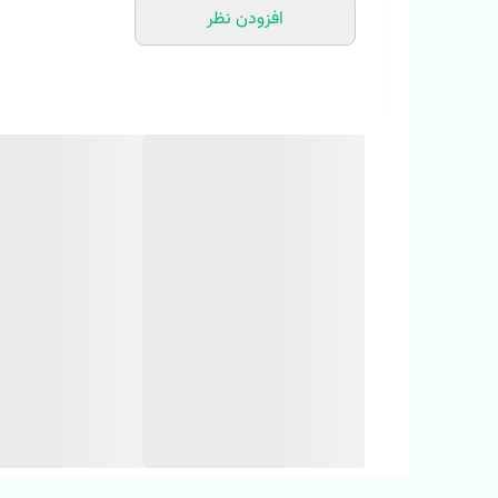
افزودن نظر
‼️اندازها رو با نرمال ترین لباس کوچولوتون چک کنید.‼️‼️ 1 تا 2 سانت خطای اندازه گیری لحاظ کنید.‼️
آجری 🟧 و موکا 🟫 ، در سایزهای ۳ تا ۱۰ سال.  
میتونین از 
🌟 
پیراهن لینن رنگی روژان
🌟 
جنس پارچه لینن بدون رنگرفت و ابرفت
🌟 
کیفیت عالی و درجه یک
🌟 
سایز بندی مناسب ۳ تا ۱۰ سال
🌟 
دو رنگ آجری و موکا