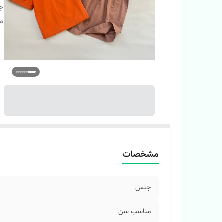
ج
م
مشخصات
جنس
مناسب سن