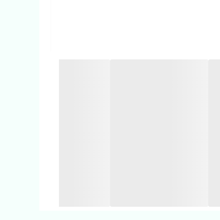
👗 پیراهن لینن رنگی روژان با پارچه‌ای درجه‌یک، بدون رنگ‌رفت و ابرفت، انتخابی عالی برای راحتی فرزند شماست. ✨ این پیراهن با بافتی خنک و سبک، مناسب روزهای گرم تابستونه ☀️ و در دو رنگ جذاب 