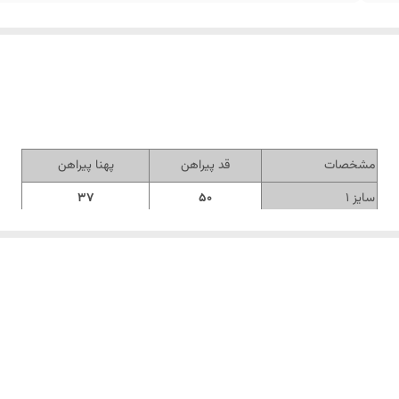
مشخصات
قد پیراهن
پهنا پیراهن
سایز 1
50
37
سایز 2
54
38
سایز 3
56
39
سایز 4
61
42
سایز 5
63
44
سایز 6
65
46
سایز 7
66
47