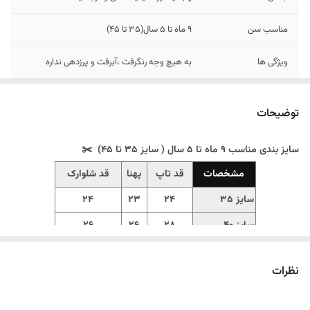
مناسب سن
۹ ماه تا ۵ سال(۳۵ تا ۴۵)
ویژگی ها
به هیچ وجه رنگرفت ،آبرفت و پرزدهی نداره
توضیحات
سایز بندی مناسب ۹ ماه تا ۵ سال ( سایز ۳۵ تا ۴۵) ✂️
مشخصات
قد تاپ
پهنا
قد شلوارک
سایز 35
24
23
24
سایز 40
28
26
26
سایز 45
32
28
29
نظرات
‼️ اندازها رو با نرمالترین لباس کوچولوتون چک کنید و 1 تا 2 سانت خطای
اندازه گیری لحاظ کنید. ‼️