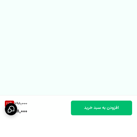
17
%
798,000
افزودن به سبد خرید
658,000