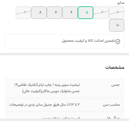
سایز
9
8
7
6
5
4
3
10
تضمین اصالت کالا و کیفیت محصول
مشخصات
جنس
تیشرت سوپر پنبه / چاپ ترام (تکنیک نقاشی9/
جنس شلوارک دورس ماکان(کیفیت عالی)
مناسب سن
2 تا 11/12 سال طبق جدول سایز بندی در توضیحات
ویژگی ها
اسپرت مناسب دختر و پسر