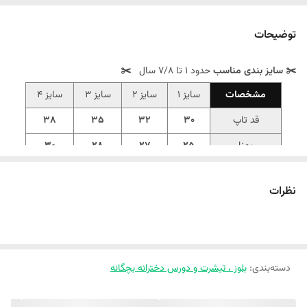
توضیحات
✂️ سایز بندی مناسب
حدود 1 تا ۷/۸ سال
✂️
مشخصات
سایز 1
سایز 2
سایز 3
سایز 4
قد تاپ
30
32
35
38
پهنا
25
27
28
30
‼️اندازهارو با نرمالترین لباس کوچولوتون چک کنید ‼️ 1 تا 2 سانت خطای
نظرات
اندازه گیری لحاظ کنید.‼️
👗 کراپ تاپ بچگانه مرواریدی عروسکی ملوکیدز، ترکیبی از لطافت و
استایل خاصه که با جنس پنبه کبریتی ۱۰۰ درصد💯، دوخت تمیز و
دسته‌بندی
:
بلوز ، تیشرت و دورس دخترانه بچگانه
مرواریدهای پانچ‌شده‌اش، ظاهری شیک و دخترانه به دلبندتون می‌ده
🎯. این کراپ جذاب در 🎨 ۴ رنگ: شیری، زرشکی، سبز و صورتی