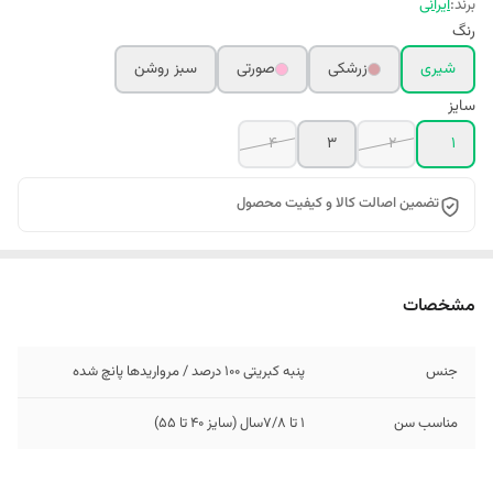
برند:
ایرانی
رنگ
شیری
زرشکی
صورتی
سبز روشن
سایز
4
3
2
1
تضمین اصالت کالا و کیفیت محصول
مشخصات
جنس
پنبه کبریتی 100 درصد / مرواریدها پانچ شده
مناسب سن
1 تا 7/8سال (سایز 40 تا 55)