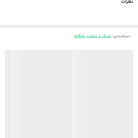
نظرات
هم سلامت چشم فرزندت رو تضمین می‌کنی و هم یه اکسسوری شیک و
متفاوت به استایلش اضافه می‌کنی. 😎👶✨ همین حالا از
ملوکیدز
سفارش
بده تا با خیال راحت، لبخند رو به لب‌های کوچولوت بیاری🛒 😍✨
دسته‌بندی
:
عینک و ساعت بچگانه
😎
با یه عینک استایل کوچولوتو جذابتر کن 👶
🕶️ عینک آفتابی وارداتی اورجینال UV400
✅ جنس فریم: کائوچو مات
✅طول فریم (فاصله بین دو دسته) : ۱۲/۵ سانت
🐻 طرح فریم: گوش‌دار
👶 مناسب ۱ سال تا 15 سال
😍 کاملا اسپرت ، مناسب آقا پسر های گل و دخترخانم های ناز
🎨7 تا رنگ جذاب داره و استایل کوچولوتونو میسازه.