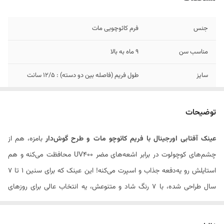
جنس
فرم کائوچویی مات
مناسب سن
9 ماه به بالا
سایز
طول فریم (فاصله بین دو دسته) : ۱۲/۵ سانت
توضیحات
عینک آفتابی اورجینال با فریم کائوچو مات و طرح گوش‌دار
بامزه، هم از
چشم‌های کوچولوت در برابر اشعه‌های مضر UV400 محافظت می‌کنه و هم
استایلش رو یه‌دفعه جذاب و اسپرت می‌کنه! این عینک که برای سنین ۱ تا ۷
سال طراحی شده، با ۷ رنگ شاد و متنوعش، یه انتخاب عالی برای روزهای
آفتابی و قرارهای دوستانه‌ست. جنس نرم و باکیفیت فریم باعث می‌شه بچه‌ها
راحت‌ترش کنن و نگران نباشن که اذیت بشن. با خرید این عینک از ملوکیدز،