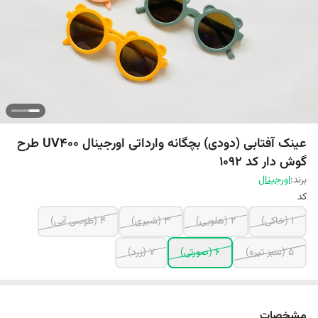
عینک آفتابی (دودی) بچگانه وارداتی اورجینال UV400 طرح
گوش دار کد 1092
برند:
اورجینال
کد
1 (خاکی)
2 (هلویی)
3 (شیری)
4 (طوسی آبی)
5 (سبز تیره)
6 (صورتی)
7 (زرد)
مشخصات