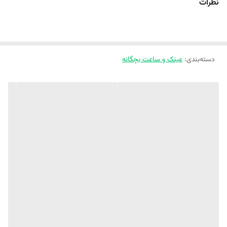
نظرات
هم سلامت چشم فرزندت رو تضمین می‌کنی و هم یه اکسسوری شیک و
متفاوت به استایلش اضافه می‌کنی. 😎👶✨ همین حالا از
ملوکیدز
سفارش
بده تا با خیال راحت، لبخند رو به لب‌های کوچولوت بیاری🛒 😍✨
دسته‌بندی
:
عینک و ساعت بچگانه
😎
با یه عینک استایل کوچولوتو جذابتر کن 👶
🕶️ عینک آفتابی وارداتی اورجینال UV400
✅ جنس فریم: کائوچو مات
✅طول فریم (فاصله بین دو دسته) : ۱۲/۵ سانت
🐻 طرح فریم: گوش‌دار
👶 مناسب ۱ سال تا 15 سال
😍 کاملا اسپرت ، مناسب آقا پسر های گل و دخترخانم های ناز
🎨7 تا رنگ جذاب داره و استایل کوچولوتونو میسازه.