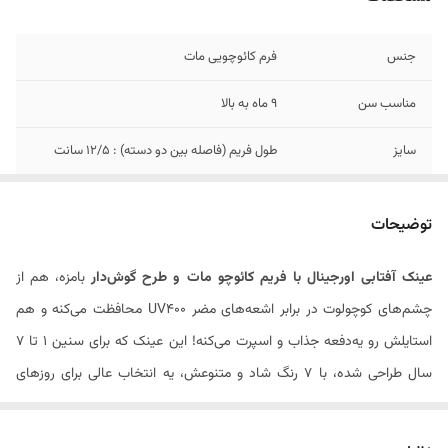
جنس
فرم کائوچویی مات
مناسب سن
9 ماه به بالا
سایز
طول فریم (فاصله بین دو دسته) : ۱۲/۵ سانت
توضیحات
عینک آفتابی اورجینال با فریم کائوچو مات و طرح گوش‌دار
بامزه، هم از
چشم‌های کوچولوت در برابر اشعه‌های مضر UV400 محافظت می‌کنه و هم
استایلش رو یه‌دفعه جذاب و اسپرت می‌کنه! این عینک که برای سنین ۱ تا ۷
سال طراحی شده، با ۷ رنگ شاد و متنوعش، یه انتخاب عالی برای روزهای
آفتابی و قرارهای دوستانه‌ست. جنس نرم و باکیفیت فریم باعث می‌شه بچه‌ها
راحت‌ترش کنن و نگران نباشن که اذیت بشن. با خرید این عینک از ملوکیدز،