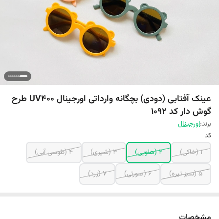
عینک آفتابی (دودی) بچگانه وارداتی اورجینال UV400 طرح
گوش دار کد 1092
برند:
اورجینال
کد
1 (خاکی)
2 (هلویی)
3 (شیری)
4 (طوسی آبی)
5 (سبز تیره)
6 (صورتی)
7 (زرد)
مشخصات