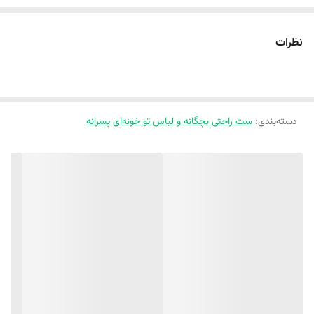
سایز 3
۴۴
۳۴
۶۳
نظرات
سایز 4
۴۸
۳۶
69
سایز 5
۵۵
۳۸
۷۷
‼️ اندازها رو با نرمالترین لباس کوچولوتون چک کنید و 1 تا 2 سانت خطای
اندازه گیری لحاظ کنید. ‼️
دسته‌بندی
:
ست راحتی بچگانه و لباس تو خونه‌ای پسرانه
ست تیشرت و شلوار راحتی پنبه ای با طرح های جذاب و‌ رنگی ، با جنس
پنبه
ریلی
لطیف، ضد حساسیت و ضد لک، با راحتی و کشسانی بالا، یه خواب راحت
رو به کوچولوتون هدیه کنید 🌿👕👖
🛒
همین الان از
Melokids.ir
سفارش بدین
✨🦕🌈
🌈
ست تیشرت شلوار راحتی
🌈
جنس نخ پنبه ریلی
🌈
لطیف و ضد حساسیت