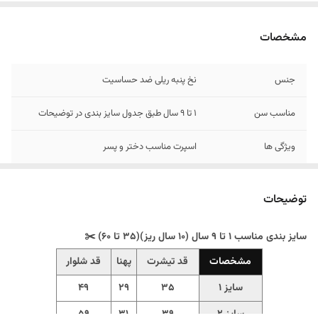
مشخصات
جنس
نخ پنبه ریلی ضد حساسیت
مناسب سن
1 تا 9 سال طبق جدول سایز بندی در توضیحات
ویژگی ها
اسپرت مناسب دختر و پسر
توضیحات
سایز بندی مناسب 1 تا 9 سال (10 سال ریز)(35 تا 60) ✂️
مشخصات
قد تیشرت
پهنا
قد شلوار
سایز 1
۳۵
۲۹
۴۹
سایز 2
۳۹
۳۱
۵۹