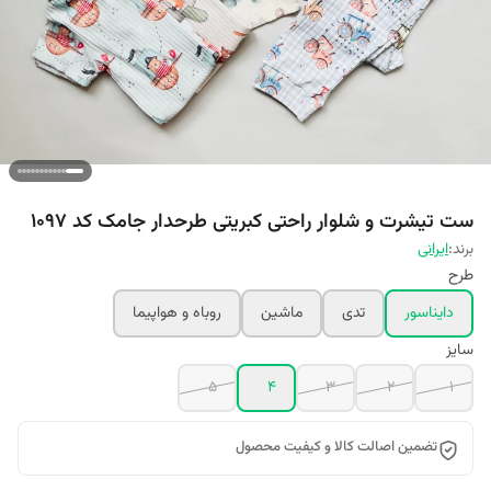
ست تیشرت و شلوار راحتی کبریتی طرحدار جامک کد 1097
برند:
ایرانی
طرح
دایناسور
تدی
ماشین
روباه و هواپیما
سایز
5
4
3
2
1
تضمین اصالت کالا و کیفیت محصول