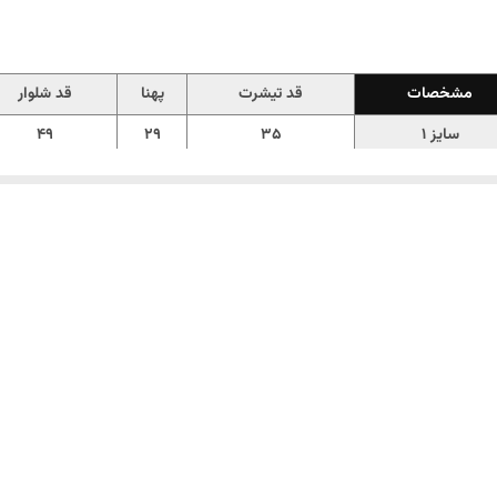
مشخصات
قد تیشرت
پهنا
قد شلوار
سایز 1
۳۵
۲۹
۴۹
سایز 2
۳۹
۳۱
۵۹
سایز 3
۴۴
۳۴
۶۳
سایز 4
۴۸
۳۶
69
سایز 5
۵۵
۳۸
۷۷
ی ، با جنس
پنبه ریلی
لطیف، ضد حساسیت و ضد لک، با راحتی و کشسانی بالا، یه خو
🛒
همین الان از
Melokids.ir
سفارش بدین
✨🦕🌈