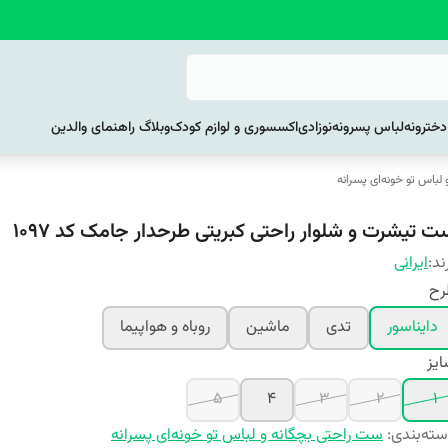
خترونه
لباس پسرونه
نوزادی
اکسسوری و لوازم کودک
وبلاگ راهنمای والدین
لباس تو خونه‌ای پسرانه
ت تیشرت و شلوار راحتی کبریتی طرحدار جامک کد 1097
ند:
ایرانی
رح
دایناسور
تدی
ماشین
روباه و هواپیما
یز
5
4
3
2
1
ته‌بندی
:
ست راحتی بچگانه و لباس تو خونه‌ای پسرانه