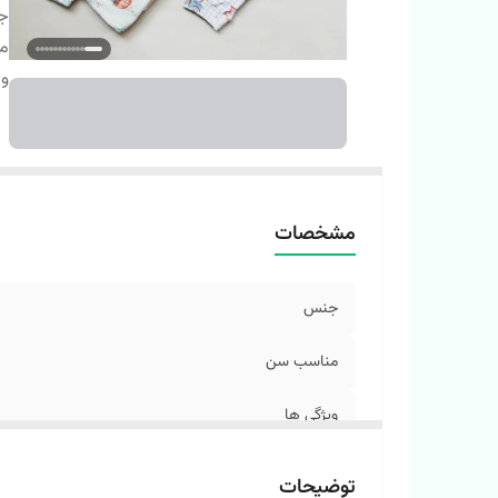
ج
م
وی
مشخصات
جنس
مناسب سن
ویژگی ها
توضیحات