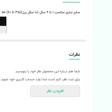
سایز بندی مناسب 1 تا 9 سال (10 سال ریز)(35 تا 60) ✂️
نظرات
شما هم درباره این محصول نظر خود را بنویسید.
‼️ اندازها رو با نرمالترین لباس کوچولوتون چک کنید و 1 تا 2 سانت خطای اندازه گیری لحاظ کنید. ‼️
برای ثبت نظر، لازم است ابتدا وارد حساب کاربری خود شوید.
ست تیشرت و شلوار راحتی پنبه ای با طرح های جذاب و‌ رنگ
افزودن نظر
🌈
ست تیشرت شلوار راحتی