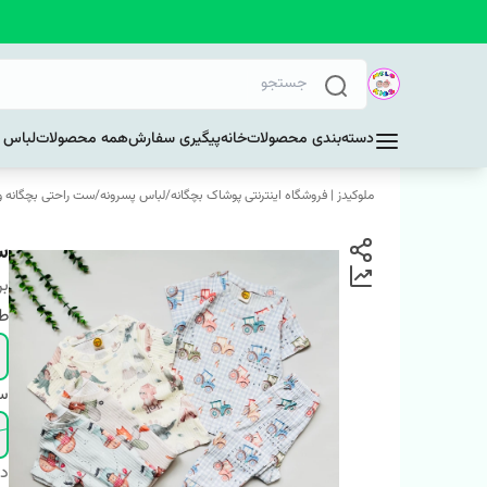
دسته‌بندی محصولات
خانه
پیگیری سفارش
همه محصولات
لباس د
ملوکیدز | فروشگاه اینترنتی پوشاک بچگانه
/
لباس پسرونه
/
ست راحتی بچگانه و 
س
بر
ط
سا
دس