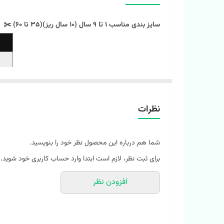
سایز بندی مناسب 1 تا 9 سال (10 سال ریز)(35 تا 60) ✂️
نظرات
شما هم درباره این محصول نظر خود را بنویسید.
‼️ اندازها رو با نرمالترین لباس کوچولوتون چک کنید و 1 تا 2 سانت خطای اندازه گیری لحاظ کنید. ‼️
برای ثبت نظر، لازم است ابتدا وارد حساب کاربری خود شوید.
ست تیشرت و شلوار راحتی پنبه ای با طرح های جذاب و‌ رنگ
افزودن نظر
🌈
ست تیشرت شلوار راحتی