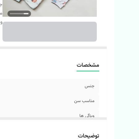
ج
م
وی
مشخصات
جنس
مناسب سن
ویژگی ها
توضیحات