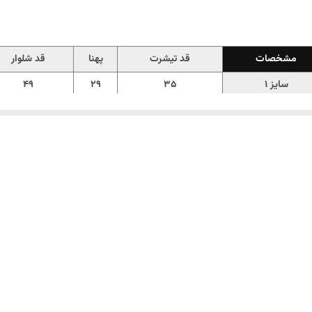
مشخصات
قد تیشرت
پهنا
قد شلوار
سایز 1
۳۵
۲۹
۴۹
سایز 2
۳۹
۳۱
۵۹
سایز 3
۴۴
۳۴
۶۳
سایز 4
۴۸
۳۶
69
سایز 5
۵۵
۳۸
۷۷
ی ، با جنس
پنبه ریلی
لطیف، ضد حساسیت و ضد لک، با راحتی و کشسانی بالا، یه خو
🛒
همین الان از
Melokids.ir
سفارش بدین
✨🦕🌈