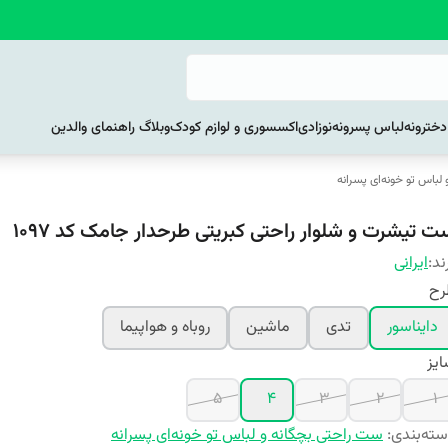
خترونه
لباس پسرونه
نوزادی
اکسسوری و لوازم کودک
وبلاگ راهنمای والدین
لباس تو خونه‌ای پسرانه
ت تیشرت و شلوار راحتی کبریتی طرحدار جامک کد 1097
ند:
ایرانی
رح
دایناسور
تدی
ماشین
روباه و هواپیما
یز
5
4
3
2
1
ته‌بندی
:
ست راحتی بچگانه و لباس تو خونه‌ای پسرانه