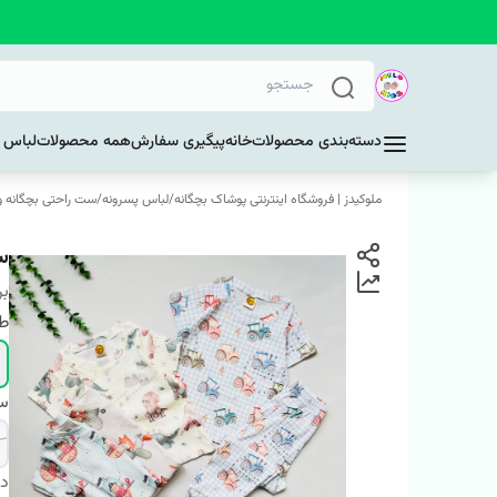
دسته‌بندی محصولات
خانه
پیگیری سفارش
همه محصولات
لباس د
ملوکیدز | فروشگاه اینترنتی پوشاک بچگانه
/
لباس پسرونه
/
ست راحتی بچگانه و 
س
بر
ط
سا
دس