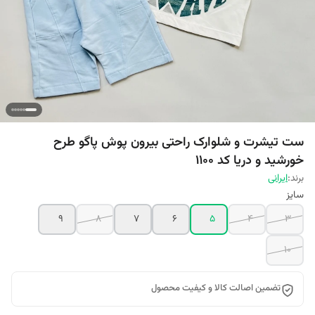
ست تیشرت و شلوارک راحتی بیرون پوش پاگو طرح
خورشید و دریا کد 1100
برند:
ایرانی
سایز
9
8
7
6
5
4
3
10
تضمین اصالت کالا و کیفیت محصول