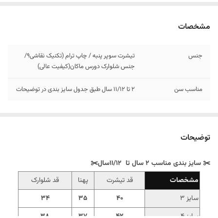
مشخصات
جنس
تیشرت سوپر پنبه / چاپ ترام (تکنیک نقاشی9/
جنس شلوارک دورس ماکان(کیفیت عالی)
مناسب سن
2 تا 11/12 سال طبق جدول سایز بندی در توضیحات
توضیحات
✂️ سایز بندی مناسب 2 سال تا 11/12سال✂️
مشخصات
قد تیشرت
پهنا
قد شلوارک
سایز 3
40
35
34
سایز 4
42
37
38