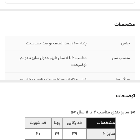
مشخصات
جنس
پنبه ا100 درصد، لطیف ،و ضد حساسیت
مناسب سن
مناسب 2 تا 11 سال طبق جدول سایز بندی در
توضیحات
ویژگی ها
کشی و کاملا راحت/اسپرت مناسب دختر ‌پسر
نازتون/چهار فصل
توضیحات
✂️ سایز بندی مناسب 2 تا 11 سال ✂️
مشخصات
قد رکابی
پهنا
قد شورت
سایز 2
39
29
20