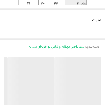
سایز 3
44
30
21
سایز 4
46
33
23
نظرات
سایز 5
52
36
24
سایز 6
55
39
26
‼️ اندازها رو با نرمالترین لباس کوچولوتون چک کنید و 1 تا 2 سانت خطای
اندازه گیری لحاظ کنید. ‼️
دسته‌بندی
:
ست راحتی بچگانه و لباس تو خونه‌ای پسرانه
✅ 
🌟 
 ست رکابی و شورت
، با جنس
 پنبه ای
 فوق العاده لطیف و 
 باکیفیت، 
مناسب 4 فصل، و ضد گلوله 
🥰مناسب سن 2 تا 11 سال
🛒 
همین الان از 
Melokids.ir
 سفارش بدین
 ✨
مگه داریم کاربردی تر و پنبه ای تر از این ست های تانیش ؟؟؟🥰🥰
🌈
ست رکابی و شورت تانیش
🌈 جنس پنبه صد درصد ، لطیف و ضد حساسیت
🌈 فوق العاده با کیفیت ، کشی و راحت