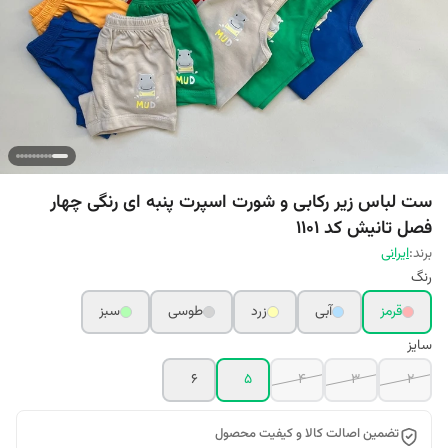
ست لباس زیر رکابی و شورت اسپرت پنبه ای رنگی چهار
فصل تانیش کد 1101
برند:
ایرانی
رنگ
قرمز
آبی
زرد
طوسی
سبز
سایز
6
5
4
3
2
تضمین اصالت کالا و کیفیت محصول