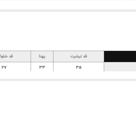
قد تیشرت
پهنا
قد شلوا
27
33
35
31
34
40
36
37
45
40
40
50
ه دخترای قشنگتون هدیه بدین✨ یه ست عالی با قلبای رنگی رنگی جنس تیشرت پ