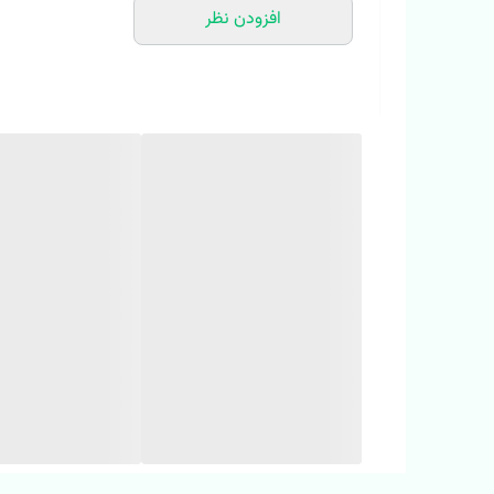
افزودن نظر
جنس دورس لاکرا باکیفیت، 👕👖
✨ ست تیشرت و شلوارک راحتی آلما
✨ جنس تیشرت پنبه یک رو درچه یک
✨جنس شلوارک دورس لاکرا با کیفیت
✨برند با کیفیت هورس
(رنگ تیشرت یاسی روشن، شلوارک سبز آدامسی مطابق عکس 
‼️ نکته: لطفا یکی دو درجه اختلاف رنگ جزئی در نمایشگرهای 