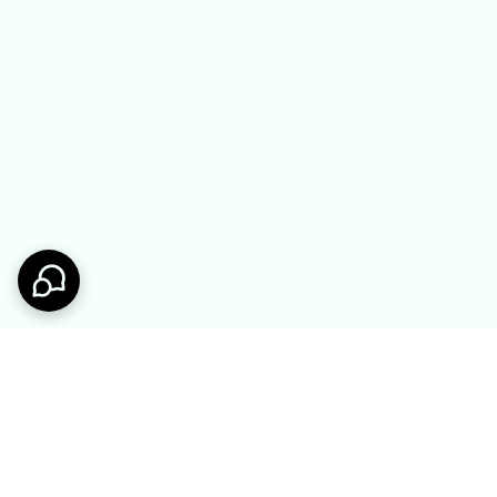
حتی دخترانه
شلوار و شلوارک بچگانه
صفحه اصلی ملوکیدز
سر بزنید.