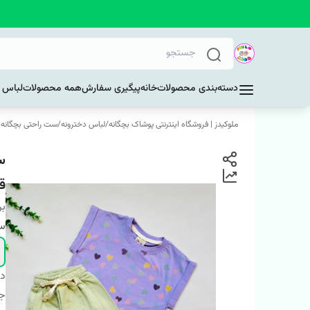
دسته‌بندی محصولات
خانه
پیگیری سفارش
همه محصولات
لباس د
ملوکیدز | فروشگاه اینترنتی پوشاک بچگانه
/
لباس دخترونه
/
ست راحتی بچگانه و
س
قل
بر
سا
دس
ج