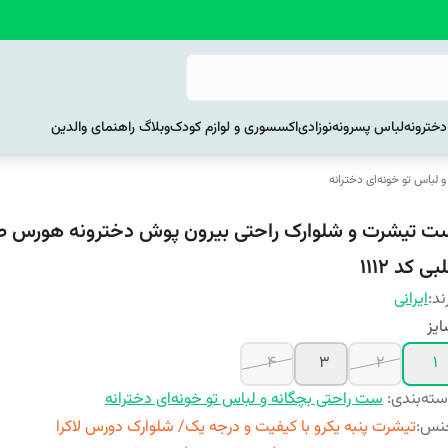
خترونه
لباس پسرونه
نوزادی
اکسسوری و لوازم کودک
وبلاگ راهنمای والدین
 لباس تو خونه‌ای دخترانه
ت تیشرت و شلوارک راحتی بیرون پوش دخترونه هورس ط
بی کد 1112
ند:
ایرانی
یز
4
3
2
1
ته‌بندی
:
ست راحتی بچگانه و لباس تو خونه‌ای دخترانه
نس
:
تیشرت پنبه یکرو با کیفیت و درجه یک/ شلوارک دورس لاکرا