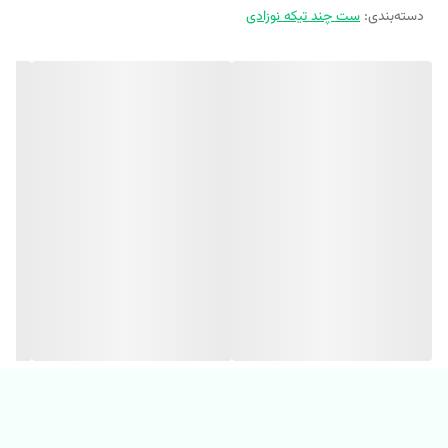
‼️ اندازها رو با نرمالترین لباس کوچولوتون چک کنید. ‼️
دسته‌بندی
:
ست چند تیکه نوزادی
‼️ 1 تا 2 سانت خطای اندازه گیری لحاظ کنید. ‼️
👕مشاهده و خرید مدل های بیشتر ست
راحتی👉
☀
ست تیشرت و شورتک و پیشبند ریلی نوزادی پک دار( فقط سایز 1 و 2
پیشبند داره)
☀ جنس نخ پنبه کبریتی 🤌🏼
☀نرم و لطیف و ضد حساسیته🥰
☀سرشونه دکمه داره و سر کوچولوتون اذیت نمیشه
‼️سایز 18-24 ماه و 24-36 ماه سرشونه بدون دکمه میباشد‼️
☀ ضد لکه و میتونین از سفید کننده استفاده کنین🥰
☀چهار تا طرح گوگولی اسپرت و یونی داره