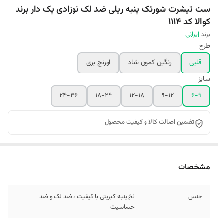
ست تیشرت شورتک پنبه ریلی ضد لک نوزادی پک دار برند
کوالا کد 1114
برند:
ایرانی
طرح
قلبی
رنگین کمون شاد
اورنج بری
سایز
24-36
18-24
12-18
9-12
6-9
تضمین اصالت کالا و کیفیت محصول
مشخصات
جنس
نخ پنبه کبریتی با کیفیت ، ضد لک و ضد
حساسیت