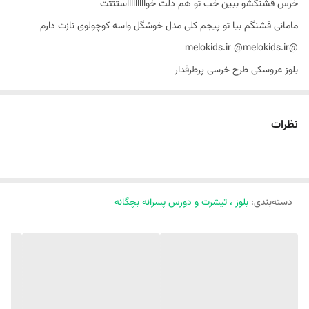
خرس قشنگشو ببین خب تو هم دلت خواااااااااستتتت
مامانی قشنگم بیا تو پیجم کلی مدل خوشگل واسه کوچولوی نازت دارم
@melokids.ir @melokids.ir
بلوز عروسکی طرح خرسی پرطرفدار
تک رنگ مطابق عکس
جنس دورس پنبه سبک و باکیفیت
نظرات
سایز بندی مناسب 9 ماه تا ۵ سال
سایز ۳۵ : قد بلوز : ۳۴ پهنا : ۲۹ قد آستین : ۳۰
سایز ۴۰ : قد بلوز : ۴۰ پهنا : ۳۱ قد آستین : ۳۴
دسته‌بندی
:
بلوز ، تیشرت و دورس پسرانه بچگانه
سایز ۴۵ : قد بلوز : ۴۵ پهنا : ۳۴ قد آستین : ۳۸
ارسال داریم به هرجایی که هستین نحوه عکس کار و سایز کوچولوی نازتون رو
از طریق: واتساپ ۰۹۳۶۵۶۲۴۲۱۱ و تلگرام T.me/shiiimaaa برامون بفرستین
خراسان شمالی شیروان ابتدای خیابان دانش(نرسیده به دانش ۲). پوشاک
ملوکیدز