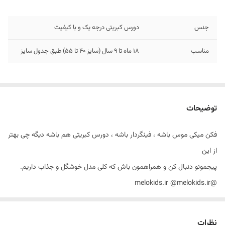
جنس
دورس کبریتی درجه یک و با کیفیت
مناسب
۱۸ ماه تا 9 سال (سایز ۴۰ تا 55) طبق جدول سایز
توضیحات
فکن میکی موس باشه ، فینگردار باشه ، دورس کبریتی هم باشه دیگه چی بهتر
از این
پیجمونو دنبال کن و همراهمون باش که کلی مدل خوشگل و جذاب داریم.
@melokids.ir @melokids.ir
خبر خوب اینکه میتونی از طریق سایتمون خریدتونو قطعی کنین پ بگیرین
https://melokids.ir
نظرات