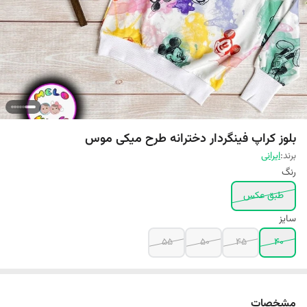
بلوز کراپ فینگردار دخترانه طرح میکی موس
برند:
ایرانی
رنگ
طبق عکس
سایز
55
50
45
40
مشخصات