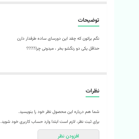
توضیحات
نگم براتون که چقد این دورسای ساده طرفدار دارن
حداقل یکی دو رنگشو بخر ، میدونی چرا؟؟؟؟؟
🌿چون کیفیتشون فوق العادس
🌿رنگ بندی خیلی خفن و جذابی دارن
🌿یه کار سبک و لطیف مناسب بهار و تابستون 😎
نظرات
🌿هم میتونی بیرون استفاده کنی هم تو خونه 🥹
شما هم درباره این محصول نظر خود را بنویسید.
پیجمونو فالو کن قشنگم ، کلی مدل خوشگل داریم واسه کوچولوی نازت
برای ثبت نظر، لازم است ابتدا وارد حساب کاربری خود شوید.
افزودن نظر
میتونی خیلی راحت از‌طریق سایت سفارشتو ثبت کنی https://melokids.ir