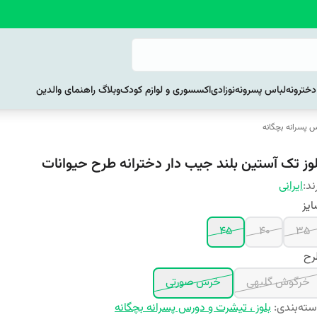
خترونه
لباس پسرونه
نوزادی
اکسسوری و لوازم کودک
وبلاگ راهنمای والدین
س پسرانه بچگانه
لوز تک آستین بلند جیب دار دخترانه طرح حیوانات
ند:
ایرانی
یز
45
40
35
رح
خرگوش گلبهی
خرس صورتی
ته‌بندی
:
بلوز ، تیشرت و دورس پسرانه بچگانه