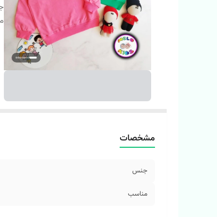
ج
م
مشخصات
جنس
مناسب