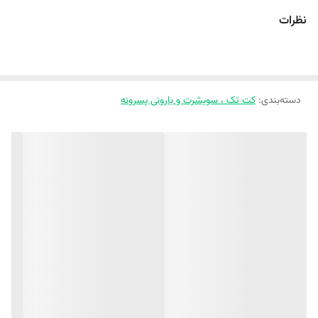
⭕️ سایز 5 : قد کت : 42 پهنا : ۴۱ قد آستین از کنار یقه : ۴۹
نظرات
✅لطفا یک تا دو سانت خطای اندازه گیری لحاظ کنید🥰
دیگه از قشنگی و جذابی کت تکامون نگم براتون😉
قشنگ من پیجمونو فالو کن و همراهمون باش، کلی لباس خوشگل داریم
دسته‌بندی
:
کت تک ، سویشرت و بارونی پسرونه
واسه کوچولوهای نازتون‌🥲❤️ melokids.ir@
⚜️
کت تک میکی موس
✅ جنس جین کجراه باکیفیت و درجه یک
💯
کیفیت عالی و تضمینی
🎨 دو رنگ مشکی و آبی پر کاربرد