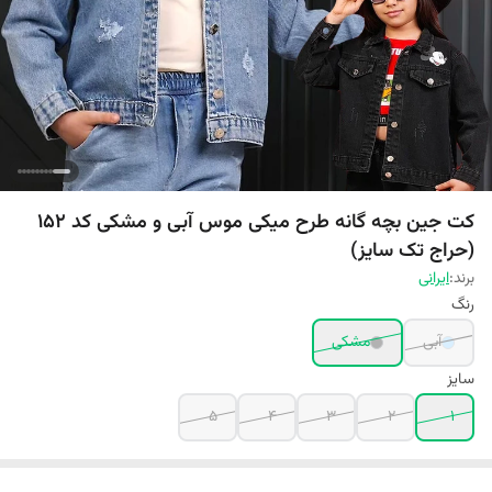
کت جین بچه گانه طرح میکی موس آبی و مشکی کد 152
(حراج تک سایز)
برند:
ایرانی
رنگ
آبی
مشکی
سایز
5
4
3
2
1