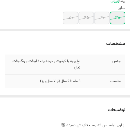
برند:
ایرانی
سایز
50
45
40
35
مشخصات
جنس
نخ پنبه با کیفیت و درجه یک / آبرفت و رنگ رفت
نداره
مناسب
9 ماه تا 6 سال (یا 7 سال ریز)
توضیحات
از اون لباساس که بمب تکونش نمیده 🥰