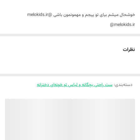
خوشحال میشم بیای تو پیجم و مهمونمون باشی @melokids.ir
@melokids.ir
میتونی خیلی راحت سفارشتو از طریق سایت ثبت کنی https://melokids.ir
نظرات
🐱 ست راحتی طرح کیتی 🐱
🔸 جنس نخ پنبه با کیفیت و درجه یک
دسته‌بندی
:
🔸 تک رنگ مطابق عکس
ست راحتی بچگانه و لباس تو خونه‌ای دخترانه
🔸 تنپوش خیلی راحت و قشنگی داره
🔸 لک روش نمیمونه، آبرفت و رنگ رفت هم ندارن مهمتر از همه اینکه کاملا
ضد حساسیتن