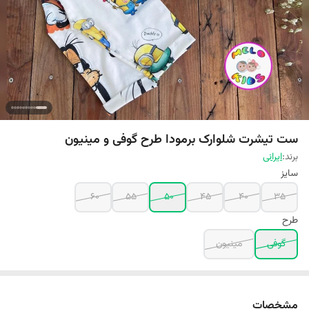
ست تیشرت شلوارک برمودا طرح گوفی و مینیون
برند:
ایرانی
سایز
60
55
50
45
40
35
طرح
گوفی
مینیون
مشخصات