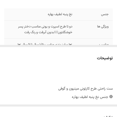
جنس
نخ پنبه لطیف بهاره
ویژگی ها
دو تا طرح اسپرت و یونی مناسب دختر پسر
خوشگلتون///بدون آبرفت و رنگ رفت
مناسب
✂️ سایز بندی مناسب ۱/۵ سال تا ۹ سال ✂️
توضیحات
ست راحتی طرح کارتونی مینیون و گوفی
🔴 جنس نخ پنبه لطیف بهاره
🔴 ضد لک و ضد حساسیت
🔴 بدون آبرفت و رنگ رفت