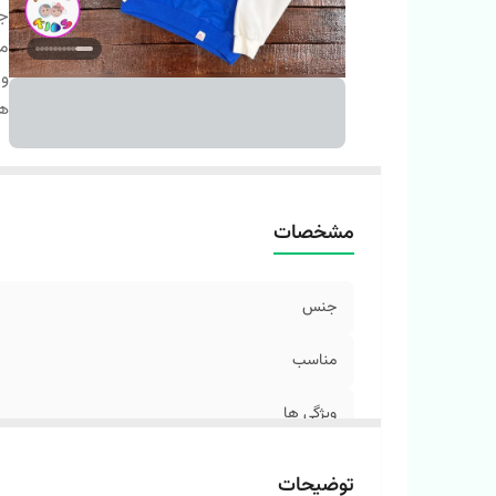
ج
م
وی
ها
مشخصات
جنس
مناسب
ویژگی ها
توضیحات