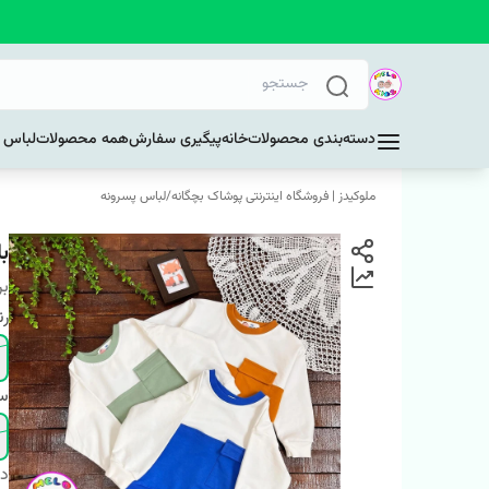
دسته‌بندی محصولات
خانه
پیگیری سفارش
همه محصولات
لباس د
ملوکیدز | فروشگاه اینترنتی پوشاک بچگانه
/
لباس پسرونه
ب
بر
ر
سا
دس