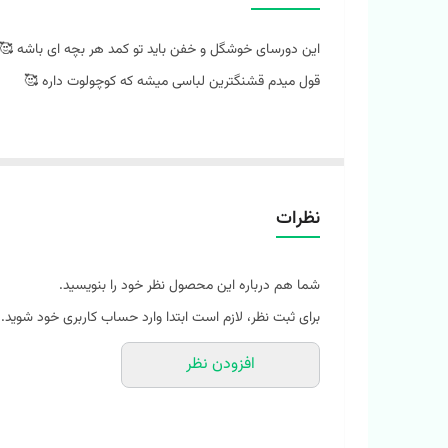
این دورسای خوشگل و خفن باید تو کمد هر بچه ای باشه 🥰
قول میدم قشنگترین لباسی میشه که کوچولوت داره 🥰
خوشحال میشم بیای تو پیجم و مهمونمون باشی @melokids.ir @melokids.ir
میتونی خیلی راحت سفارشتو از طریق سایت ثبت کنی https://melokids.ir
نظرات
🟨 بلوز دو رنگ تک جیب
🟨 جنس دورس پنبه ی درجه یک
شما هم درباره این محصول نظر خود را بنویسید.
🟨 تضمین ثابت ماندن رنگ بعد از شستشو
برای ثبت نظر، لازم است ابتدا وارد حساب کاربری خود شوید.
🟨 مدل لش ‌و آزاد
افزودن نظر
🟨 به هیچ وجه آبرفت و رنگ رفت ندارن
🟨 پرز نمیدن
🟨 گوله نمیشن