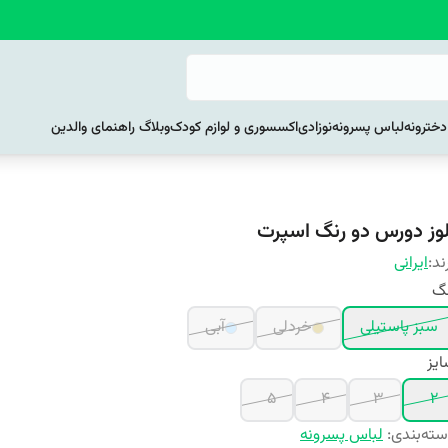
خترونه
لباس پسرونه
نوزادی
اکسسوری و لوازم کودک
وبلاگ راهنمای والدین
لوز دورس دو رنگ اسپرت
ند:
ایرانی
نگ
سبز پاستیلی
خردلی
آبی
یز
5
4
3
2
ته‌بندی
:
لباس پسرونه