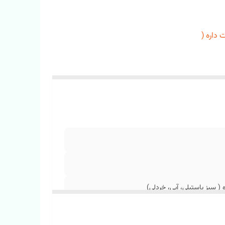
داره (
 سبز پاستیلی، آبی، خردلی)