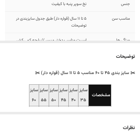
جنس
نخ سوپر پنبه با کیفیت
مناسب سن
۵ تا ۱۱ سال (قواره دار) طبق جدول سایزبندی در
توضیحات
ویژگی ها
اسپرت مناسب دختر و‌ پسر // پارچه کمی‌ کش
میاد
توضیحات
✂️ سایز بندی ۴۵ تا ۶۰ مناسب ۵ تا ۱۱ سال (قواره دار) ✂️
سایز
سایز
سایز
سایز
سایز
سایز
مشخصات
60
55
50
45
40
35
قد بلوز
35
40
45
50
55
60
پهنا
29
30
35
39
42
45
نظرات
قد آستین
65
58
51
47
41
35