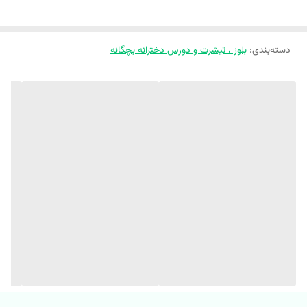
از کنار یقه
‼️اندازهارو با نرمالترین لباس کوچولوتون چک کنید و 1 تا 2 سانت
دسته‌بندی
:
بلوز ، تیشرت و دورس دخترانه بچگانه
خطای اندازه گیری لحاظ کنید.‼️
کاربردی ترین لباسیه که همه بچها حداقل دو سه رنگشو باید داشته باشن🤗
😍
خوشحال میشم مهمون پیجمون باشی قشنگم
یقه سه سانت کاربردی و پر طرفدار🥹
🌱 جنس نخ سوپر پنبه
🌱 دو‌رنگ شیری و کرم (سایز 35 و 40 یکم ضخیمتر هستن)
🌱 اسپرت مناسب دختر و‌ پسر // پارچه کمی‌ کش میاد