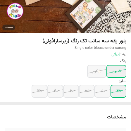
بلوز یقه سه سانت تک رنگ (زیرسارافونی)
Single color blouse under sarong
برند:
ایرانی
رنگ
شیری
کرم
سایز
35
40
60
55
50
45
مشخصات