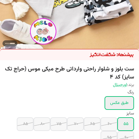
ست بلوز و شلوار راحتی وارداتی طرح میکی موس (حراج تک
سایز) کد 4
برند:
اورجینال
رنگ
طبق عکس
سایز
85
80
75
70
65
60
55
95
90