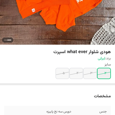
هودی شلوار what ever اسپرت
برند:
ایرانی
سایز
5
4
3
2
مشخصات
جنس
دورس سه نخ پاییزه