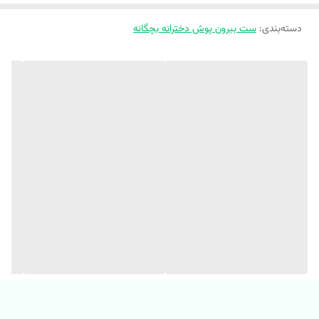
دسته‌بندی
:
ست بیرون پوش دخترانه بچگانه
🟪 ست هودی و جاگر
🟪 جنس دورس سه نخ پاییزه
🟪 تک رنگ نارنجی((رنگ اصلی روشن تر از عکسها میباشد))
🟪 اسپرت مناسب دختر و پسر 👧👧👦👦
🟪 تضمین کیفیت،چاپ و دوخت 💯
‼️‼️⚠️ (یکی دو درجه اختلاف رنگ در نظر داشته باشید) ⚠️‼️‼️
✂️ سایز بندی مناسب ۹ ماه تا 5 سال ✂️
سایز
سایز
سایز
سایز