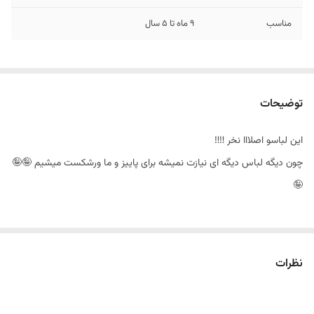
مناسب
۹ ماه تا ۵ سال
توضیحات
این لباسو اصلااا نخر ‼‼
چون دیگه لباس دیگه ای نیازت نمیشه برای پاییز و ما ورشکست میشیم 🤪🤪
🤪
پیجمونو داشته باش کلی لباس با کیفیت و خوشگل داریم واسه کوچولوهاتون
نظرات
😍😍
@melokids.ir