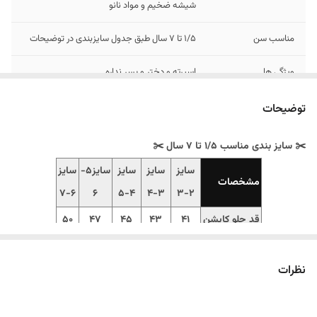
شیشه ضخیم و مواد نانو
مناسب سن
1/5 تا 7 سال طبق جدول سایزبندی در توضیحات
ویژگی ها
اسپرته و دختر و پسر نداره
توضیحات
✂️ سایز بندی مناسب 1/5 تا 7 سال ✂️
سایز
سایز
سایز
سایز5-
سایز
مشخصات
6-7
6
4-5
3-4
2-3
قد جلو کاپشن
41
43
45
47
50
قد پشت
54
52
50
48
45
کاپشن
نظرات
پهنا
36
37
39
43
44