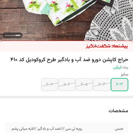
حراج کاپشن دورو ضد آب و بادگیر طرح کروکودیل کد 410
برند:
ایرانی
سایز
6-7
5-6
4-5
3-4
2-3
مشخصات
جنس
رویه تی سی ///ضد آب و بادگیر //لایه میانی پشم