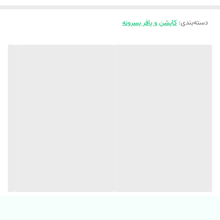
قد آستین از
53
48
46
45
43
کنار کلاه
دسته‌بندی
:
کاپشن و پافر پسرونه
‼️اندازهارو با نرمالترین لباس کوچولوتون چک کنید و 1 تا 2 سانت خطای اندازه
گیری لحاظ کنید.‼️
اینجا پول یه بارونی رو میدی ، ولی دو تا کاپشن زمستونی میخری😍😍😍
خوشحال میشم مهمون پیجمون باشی جانم😍
🔰 کاپشن دورو طرح کروکودیل
🔰 فوق العاده گرم و سبک
🔰 جنس رویه تی سی
🔰 ضد آب و بادگیر
🔰 لایه میانی پشم شیشه ضخیم و مواد نانو
🔰 کیفیت تضمینی (هر دو طرف ضد آب و بادگیره)