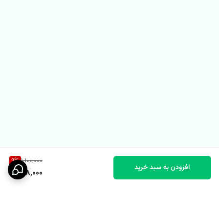
9
%
1,100,000
افزودن به سبد خرید
998,000