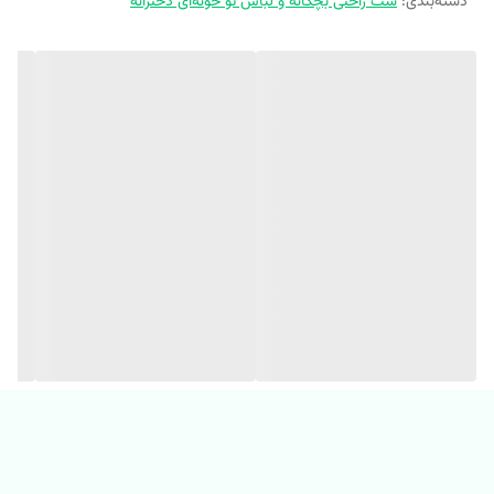
دسته‌بندی
:
💢 جنس دورس سه نخ پنبه
ست راحتی بچگانه و لباس تو خونه‌ای دخترانه
💢 تک‌ رنگ مطابق عکس
‼️(یکی دو درجه اختلاف رنگ در نظر بگیرید) ‼️
💢 تضمین ،دوخت، چاپ و جنس 💯
✂️ سایز بندی 35 تا 45 مناسب 9 ماه تا 6 سال✂️
سایز
سایز
سایز
مشخصات
45 👇
40 👇
35👇
قد بلوز
33
40
43
پهنا
31
34
36