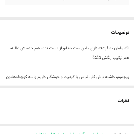
توضیحات
اگه مامان یه فرشته نازی ، این ست جذابو از دست نده، هم جنسش عالیه،
هم ترکیب رنگش 🥰🥰
پیجمونو داشته باش کلی لباس با کیفیت و خوشگل داریم واسه کوچولوهاتون
🥰🥰🥰
@melokids.ir
نظرات
@melokids.ir
💢 ست بلوز شلوار طرح رنگین کمون 🌈🌈🌈