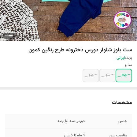
ست بلوز شلوار دورس دخترونه طرح رنگین کمون
برند:
ایرانی
سایز
45
40
35
مشخصات
جنس
دورس سه نخ پنبه
مناسب سن
9 ماه تا 6 سال