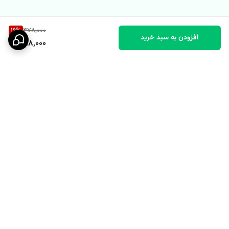
16
%
478,000
افزودن به سبد خرید
398,000
برگشت به بالا