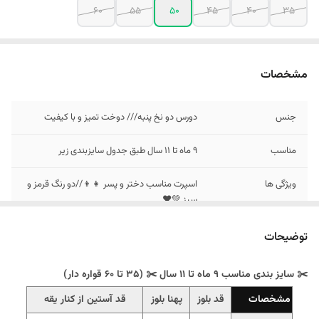
60
55
50
45
40
35
مشخصات
جنس
دورس دو نخ پنبه/// دوخت تمیز و با کیفیت
مناسب
9 ماه تا 11 سال طبق جدول سایزبندی زیر
ویژگی ها
اسپرت مناسب دختر و پسر 👧👦//دو رنگ قرمز و
سبز 💚❤️
توضیحات
✂️ سایز بندی مناسب 9 ماه تا 11 سال ✂️ (35 تا 60 قواره دار)
مشخصات
قد بلوز
پهنا بلوز
قد آستین از کنار یقه