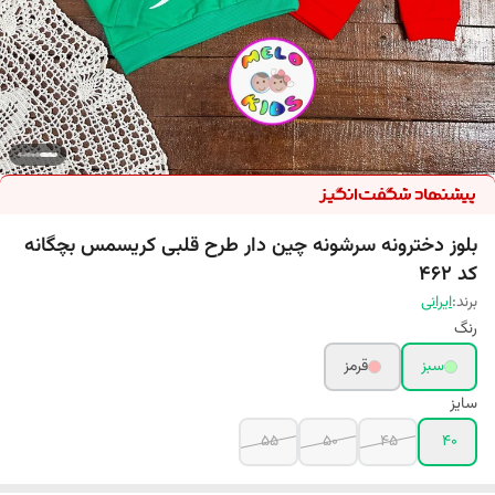
بلوز دخترونه سرشونه چین دار طرح قلبی کریسمس بچگانه
کد 462
برند:
ایرانی
رنگ
سبز
قرمز
سایز
55
50
45
40