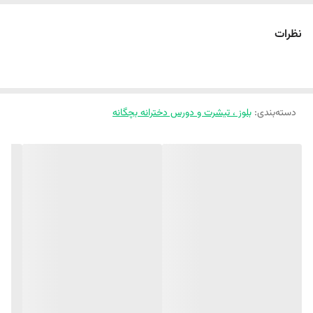
پهنا
31
32
37
38
نظرات
قد آستین از کنار
55
50
43
39
یقه
‼️اندازهارو با نرمالترین لباس کوچولوتون چک کنید.‼️
دسته‌بندی
:
بلوز ، تیشرت و دورس دخترانه بچگانه
‼️ 1 تا 2 سانت خطای اندازه گیری لحاظ کنید.‼️
یلداییهای امسالمون یجور خاصی به دل میشینه😍😍 قبول داری؟؟؟ چین
چیناش‌ باهات حرف میزنه😍
مهمون پیجمون باش که کلی کار خوشگل داریم 😍
https://instagram.com/melokids.ir
❣️ بلوز تک سرشانه چین دار طرح قلب ❤ ❤
❣️ جنس دورس دو‌نخ پنبه
❣️ تضمین کیفیت، چاپ و دوخت👌🏻