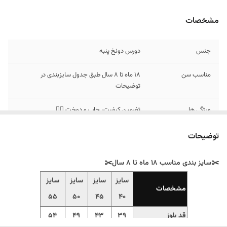
مشخصات
جنس
دورس دو‌نخ پنبه
مناسب سن
18 ماه تا 8 سال طبق جدول سایزبندی در
توضیحات
ویژگی ها
تضمین کیفیت، چاپ و دوخت 👌🏻
توضیحات
✂️سایز بندی مناسب 18 ماه تا 8 سال✂️
سایز
سایز
سایز
سایز
مشخصات
55
50
45
40
قد بلوز
39
43
49
54