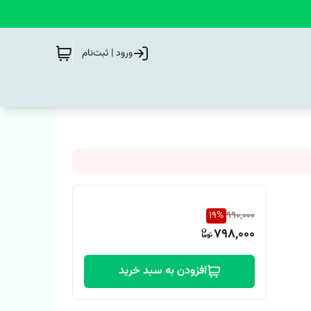
ورود | ثبت‌نام
19
%
990,000
798,000
افزودن به سبد خرید