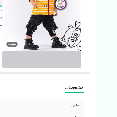
دس
ج
م
مشخصات
جنس