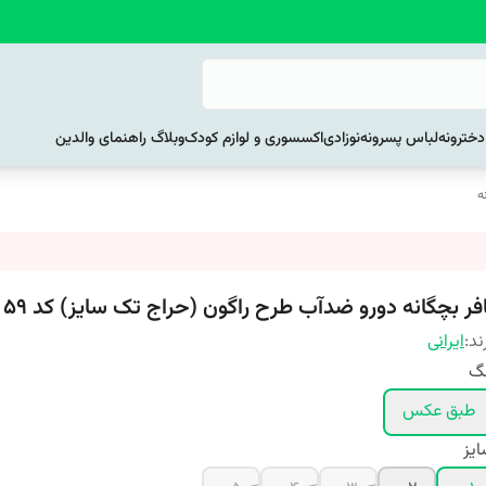
خترونه
لباس پسرونه
نوزادی
اکسسوری و لوازم کودک
وبلاگ راهنمای والدین
ه
افر بچگانه دورو ضدآب طرح راگون (حراج تک سایز) کد ۵۹
ند:
ایرانی
نگ
طبق عکس
یز