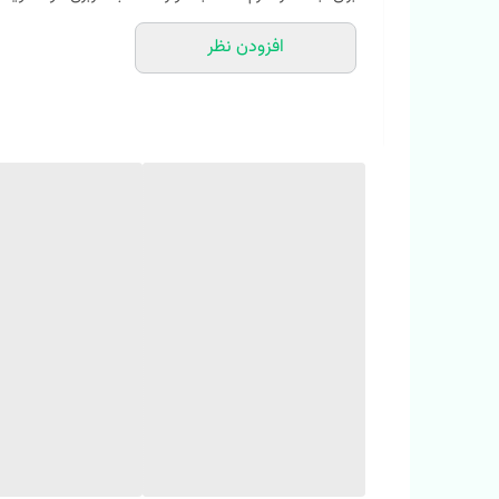
بیا پایینتر بهت بگم چرا:
افزودن نظر
دو طرفش قابل استفادس با دوتا طرح خوشگل (دورو)
جنسش ضد آبه
کاملا مقاوم در برابر باد (بادگیر) ‎
داخلش پشم شیشه و مواد نانو داره
مهمتر اینکه کاملا اسپرته و مناسب دختر پسرای نازتون
کار تضمینی و فوق العاده با کیفیت