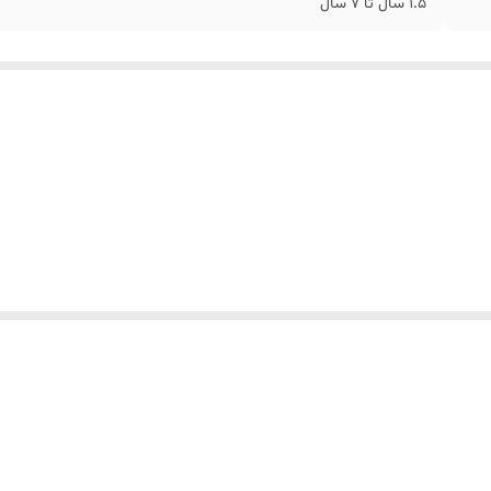
1.5 سال تا 7 سال
و بارون