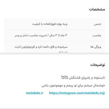
مشخصات
جنس
پنبه بهاره فوق‌العاده با کیفیت
مناسب
3 ماه تا 3 سال / اسپرت مناسب دختر و پسر
ویژگی ها
سرشونه و فاق دکمه داره ‌و کوچولوتون اذیت
نمیشه
توضیحات
تابستونه و رامپرای قشنگش 🥰🥰
https://instagram.com/melokids.ir
@melokids.ir