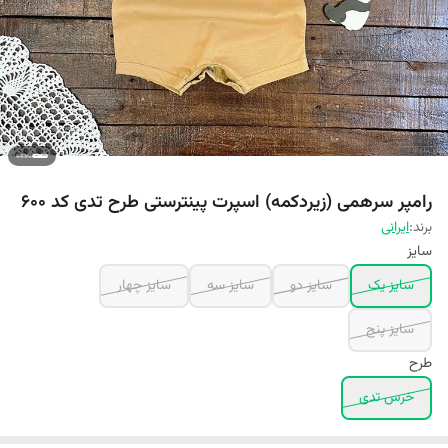
رامپر سرهمی (زیردکمه) اسپرت پینترستی طرح تدی کد ۶۰۰
برند:
ایرانی
سایز
سایز یک
سایز دو
سایز سه
سایز چهار
سایز پنج
طرح
خرس تدی