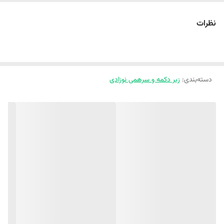
🧸🐻🧸 رامپر زیر دکمه پنبه ای طرح تدی 🐻🧸🐻
💥 جنس پنبه بهاره فوق‌العاده با کیفیت 🌸
نظرات
💥 اسپرت مناسب دختر پسر خوشگلتون 👧👦
دسته‌بندی
:
زیر دکمه و سرهمی نوزادی
‼️ یکی دودرجه اختلاف رنگ جزئی در نظر بگیرید ‼️
✂️سایز بندی مناسب 3 ماه تا 3 سال ✂️
قد
پهنا
قد تا
مشخصات
رامپر 👇
👇
فاق 👇